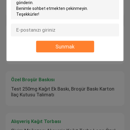
Hayvan Hapı Şişesi Etiketi Koyun ve Keçi için
Manuel Flakon kıvırıcı
İlaç Laboratuvarı / Eczane Manuel Flakon Crimper
Sunmak
Şişesi Kapaklama Ekipmanları Eşleşen 2ml / 10ml
Flakon
Özel Broşür Baskısı
Test 250mg Kağıt Ek Baskı, Broşür Baskı Karton
İlaç Kutusu Talimatı
Alışveriş Kağıt Torbası