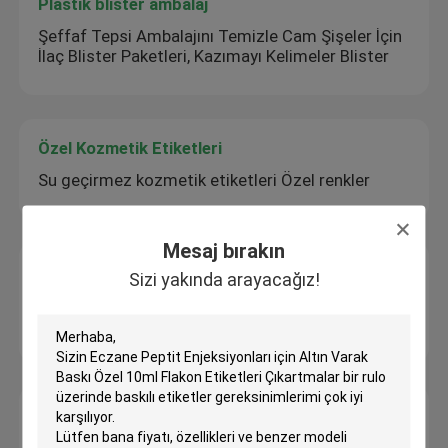
Plastik blister ambalaj
Şeffaf Tepsi Ambalajını Temizle Cam Şişeler İçin
İlaç Blister Paketleri, Kazımayı Kelimeler Blister
Özel Kozmetik Etiketleri
Su geçirmez kozmetik etiketleri Özel renkler
Mesaj bırakın
Farmasötik Cam Ampuller
Sizi yakında arayacağız!
Yüksek Kimyasal Dirençli Farmasötik Cam
Ampuller Yüksek İlaç Kararlılığı
hap şişe etiketi
İlaç şişesi etiketi Albendasole Baskılı Yapışkan