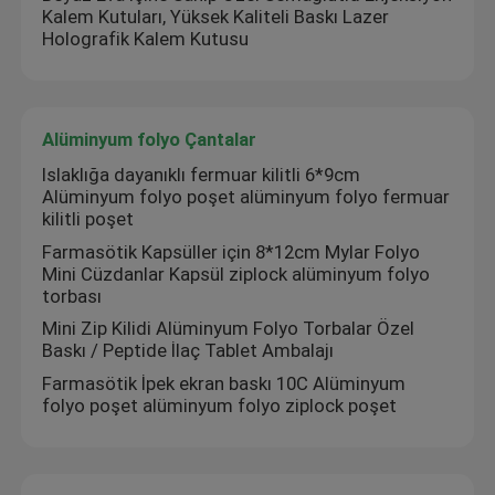
Kalem Kutuları, Yüksek Kaliteli Baskı Lazer
Holografik Kalem Kutusu
Özel Holografik Etiketler
küçük cam şişe
Alüminyum folyo Çantalar
Islaklığa dayanıklı fermuar kilitli 6*9cm
Alüminyum folyo poşet alüminyum folyo fermuar
Kapağı kapalı çevirin
kilitli poşet
Farmasötik Kapsüller için 8*12cm Mylar Folyo
Plastik şişeler hap
Mini Cüzdanlar Kapsül ziplock alüminyum folyo
torbası
Mini Zip Kilidi Alüminyum Folyo Torbalar Özel
İlaç ambalaj kutusu
Baskı / Peptide İlaç Tablet Ambalajı
Farmasötik İpek ekran baskı 10C Alüminyum
folyo poşet alüminyum folyo ziplock poşet
Alüminyum folyo Çantalar
Plastik blister ambalaj