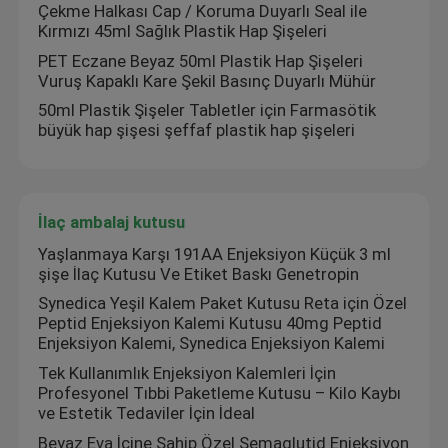
Çekme Halkası Cap / Koruma Duyarlı Seal ile
Kırmızı 45ml Sağlık Plastik Hap Şişeleri
Fabrika turu
PET Eczane Beyaz 50ml Plastik Hap Şişeleri
Vuruş Kapaklı Kare Şekil Basınç Duyarlı Mühür
50ml Plastik Şişeler Tabletler için Farmasötik
Kalite kontrol
büyük hap şişesi şeffaf plastik hap şişeleri
Bize Ulaşın
İlaç ambalaj kutusu
Bir teklif isteği
Yaşlanmaya Karşı 191AA Enjeksiyon Küçük 3 ml
şişe İlaç Kutusu Ve Etiket Baskı Genetropin
Synedica Yeşil Kalem Paket Kutusu Reta için Özel
10 mL Flakon Etiketleri
Peptid Enjeksiyon Kalemi Kutusu 40mg Peptid
Enjeksiyon Kalemi, Synedica Enjeksiyon Kalemi
Tek Kullanımlık Enjeksiyon Kalemleri İçin
10ml Flakon Kutuları
Profesyonel Tıbbi Paketleme Kutusu – Kilo Kaybı
ve Estetik Tedaviler İçin İdeal
Küçük Şişe Etiketleri
Beyaz Eva İçine Sahip Özel Semaglutid Enjeksiyon