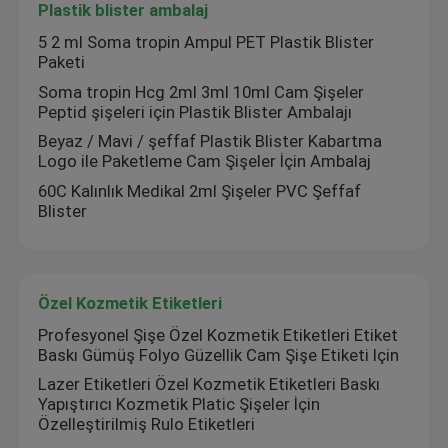
Plastik blister ambalaj
5 2 ml Soma tropin Ampul PET Plastik Blister
Özel Kozmetik Etiketleri
Paketi
Soma tropin Hcg 2ml 3ml 10ml Cam Şişeler
Farmasötik Cam Ampuller
Peptid şişeleri için Plastik Blister Ambalajı
Beyaz / Mavi / şeffaf Plastik Blister Kabartma
Logo ile Paketleme Cam Şişeler İçin Ambalaj
hap şişe etiketi
60C Kalınlık Medikal 2ml Şişeler PVC Şeffaf
Blister
Manuel Flakon kıvırıcı
Özel Broşür Baskısı
Özel Kozmetik Etiketleri
Profesyonel Şişe Özel Kozmetik Etiketleri Etiket
Baskı Gümüş Folyo Güzellik Cam Şişe Etiketi Için
Alışveriş Kağıt Torbası
Lazer Etiketleri Özel Kozmetik Etiketleri Baskı
Yapıştırıcı Kozmetik Platic Şişeler İçin
Özelleştirilmiş Rulo Etiketleri