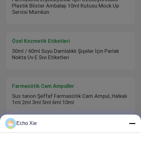
Plastik Blister Ambalajı 10ml Kutusu Mock Up
Servisi Mümkün
Özel Kozmetik Etiketleri
30ml / 60ml Suyu Damlalıklı Şişeler İçin Parlak
Nokta Uv E Sıvı Etiketleri
Farmasötik Cam Ampuller
Sus tanon Şeffaf Farmasötik Cam Ampul, Halkalı
1ml 2ml 3ml 5ml 6ml 10ml
Echo Xie
hap şişe etiketi