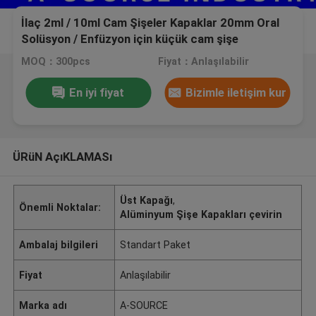
İlaç 2ml / 10ml Cam Şişeler Kapaklar 20mm Oral
Solüsyon / Enfüzyon için küçük cam şişe
MOQ：300pcs
Fiyat：Anlaşılabilir
En iyi fiyat
Bizimle iletişim kur
ÜRüN AçıKLAMASı
Üst Kapağı
,
Önemli Noktalar:
Alüminyum Şişe Kapakları çevirin
Ambalaj bilgileri
Standart Paket
Fiyat
Anlaşılabilir
Marka adı
A-SOURCE