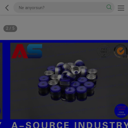
2
/
5