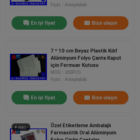
Fiyat：Anlaşılabilir
Fabrika turu
En iyi fiyat
Bize ulaşın
Kalite kontrol
7 * 10 cm Beyaz Plastik Kılıf
Bize Ulaşın
Alüminyum Folyo Çanta Kaput
için Fermuar Kutusu
MOQ：200PCS
Bir teklif isteği
Fiyat：Anlaşılabilir
10 mL Flakon Etiketleri
En iyi fiyat
Bize ulaşın
10ml Flakon Kutuları
Özel Etiketleme Ambalajlı
Farmasötik Oral Alüminyum
Küçük Şişe Etiketleri
Folyo Çiplin Çantalar