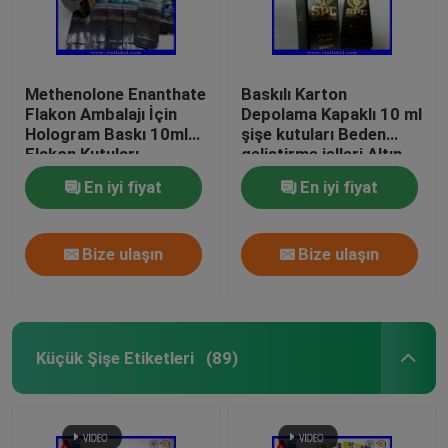
Methenolone Enanthate
Baskılı Karton
Flakon Ambalajı İçin
Depolama Kapaklı 10 ml
Hologram Baskı 10ml
şişe kutuları Beden
Flakon Kutuları
geliştirme jelleri Altın
folyo ambalaj Altın
En iyi fiyat
En iyi fiyat
folyo / hologram etkisi
Bize ulaşın
Bize ulaşın
Küçük Şişe Etiketleri
(89)