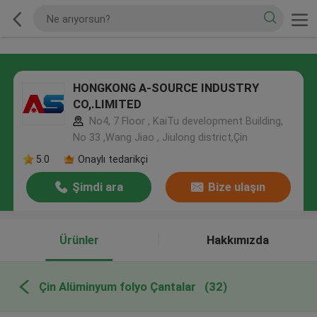
HONGKONG A-SOURCE INDUSTRY
CO,.LIMITED
No4, 7 Floor , KaiTu development Building,
No 33 ,Wang Jiao , Jiulong district,Çin
5.0
Onaylı tedarikçi
Şimdi ara
Bize ulaşın
Ürünler
Hakkımızda
Çin Alüminyum folyo Çantalar
(32)