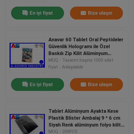
En iyi fiyat
Bize ulaşın
Anavar 60 Tablet Oral Peptideler
Güvenlik Hologramı ile Özel
Baskılı Zip Kilit Alüminyum
Plastik Torbalar Baskı
MOQ：Tasarım başına 1000 adet
Fiyat：Anlaşılabilir
En iyi fiyat
Bize ulaşın
Ev
Tablet Alüminyum Ayakta Kese
Ürünler
Plastik Blister Ambalaj 9 * 6 cm
Siyah Renk alüminyum folyo kilitli
torba
Hakkımızda
MOQ：200PCS