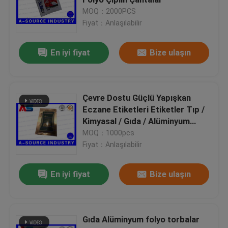
MOQ：2000PCS
Fiyat：Anlaşılabilir
Özel Holografik Etiketler
En iyi fiyat
Bize ulaşın
küçük cam şişe
Kapağı kapalı çevirin
Çevre Dostu Güçlü Yapışkan
Eczane Etiketleri Etiketler Tıp /
Kimyasal / Gıda / Alüminyum
Plastik şişeler hap
Folyo Kollu
MOQ：1000pcs
Fiyat：Anlaşılabilir
İlaç ambalaj kutusu
En iyi fiyat
Bize ulaşın
Alüminyum folyo Çantalar
Gıda Alüminyum folyo torbalar
Plastik blister ambalaj