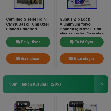
Cam İlaç Şişeleri İçin
Gümüş Zip Lock
CMYK Baskı 10ml Özel
Alüminyum folyo
Flakon Etiketleri
Pounch için özel 10ml
şişe etiketleri Cam şişe
etiketleri baskı
En iyi fiyat
En iyi fiyat
Bize ulaşın
Bize ulaşın
10ml Flakon Kutuları
(205)