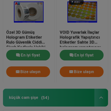
Özel 3D Gümüş
VOID Yuvarlak İlaçlar
Hologram Etiketler
Holografik Yapıştırıcı
Rulo Güvenlik Ciddi
Etiketler Sahte 3D
Siyah Kodlarla Hakiki
hologram yapıştırıcısı
holografik güvenlik
En iyi fiyat
En iyi fiyat
etiketleri
Bize ulaşın
Bize ulaşın
küçük cam şişe
(54)