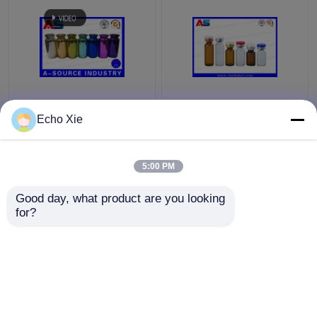
Renkli Küçük Cam
Eczane Yağları ve
şişeler Şişeler
Sıvıları Saklamak için
Echo Xie
Kabartma, 10ml Cam
Küçük Cam Flakon
Damlalık Şişeler
1ml/2ml/3ml/5ml /10ml
5:00 PM
En iyi fiyat
En iyi fiyat
Good day, what product are you looking 
for?
Bize ulaşın
Bize ulaşın
Daha fazla göster