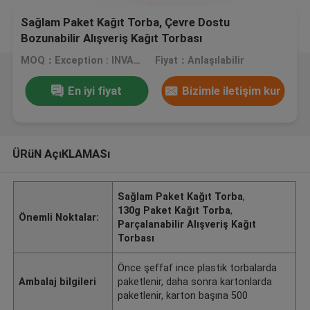
Sağlam Paket Kağıt Torba, Çevre Dostu
Bozunabilir Alışveriş Kağıt Torbası
MOQ：Exception : INVALID_FETCH - bind failed with errno 22: Invalid argument ip=150.238.110.229
Fiyat：Anlaşılabilir
En iyi fiyat
Bizimle iletişim kur
ÜRüN AçıKLAMASı
Sağlam Paket Kağıt Torba
,
130g Paket Kağıt Torba
,
Önemli Noktalar:
Parçalanabilir Alışveriş Kağıt
Torbası
Önce şeffaf ince plastik torbalarda
Ambalaj bilgileri
paketlenir, daha sonra kartonlarda
paketlenir, karton başına 500