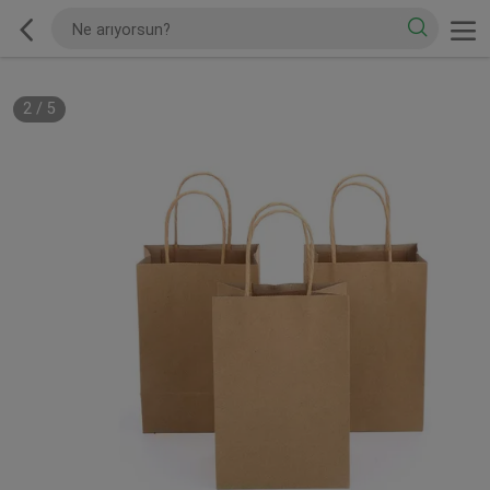
2
/
5