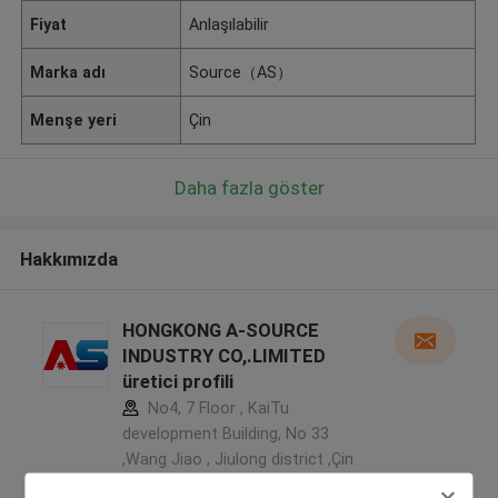
Fiyat
Anlaşılabilir
Marka adı
Source（AS）
Menşe yeri
Çin
Daha fazla göster
Hakkımızda
HONGKONG A-SOURCE
INDUSTRY CO,.LIMITED
üretici profili
No4, 7 Floor , KaiTu
development Building, No 33
,Wang Jiao , Jiulong district ,Çin
5.0