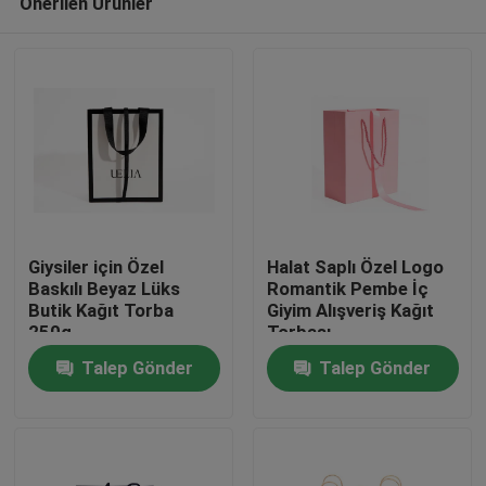
Önerilen Ürünler
Giysiler için Özel
Halat Saplı Özel Logo
Baskılı Beyaz Lüks
Romantik Pembe İç
Butik Kağıt Torba
Giyim Alışveriş Kağıt
250g
Torbası
Ev
Talep Gönder
Talep Gönder
Ürünler
Hakkımızda