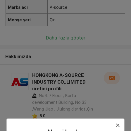
Marka adı
A-source
Menşe yeri
Çin
Daha fazla göster
Hakkımızda
HONGKONG A-SOURCE
INDUSTRY CO,.LIMITED
üretici profili
No4, 7 Floor , KaiTu
development Building, No 33
,Wang Jiao , Jiulong district ,Çin
5.0
Onaylı tedarikçi