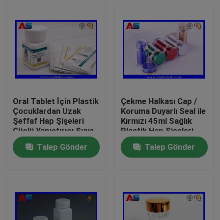
Oral Tablet İçin Plastik
Çekme Halkası Cap /
Çocuklardan Uzak
Koruma Duyarlı Seal ile
Şeffaf Hap Şişeleri
Kırmızı 45ml Sağlık
Güçlü Yapıştırıcı Suya
Plastik Hap Şişeleri
Dayanıklı
Talep Gönder
Talep Gönder
Ev
Ürünler
Hakkımızda