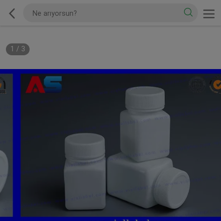
1
/
3