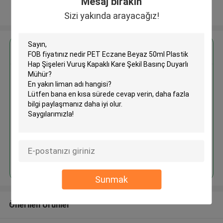
Mesaj bırakın
Daha fazla göster
Sizi yakında arayacağız!
En İyi Fiyatı Alın
PET Eczane Beyaz 50ml Plastik
Hap Şişeleri Vuruş Kapaklı Kare
Şekil Basınç Duyarlı Mühür
Devam et
Sunmak
Önerilen Ürünler