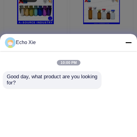
Renkli Küçük Cam
Eczane Yağları ve
şişeler Şişeler
Sıvıları Saklamak için
Echo Xie
Kabartma, 10ml Cam
Küçük Cam Flakon
Damlalık Şişeler
1ml/2ml/3ml/5ml /10ml
10:00 PM
En iyi fiyat
En iyi fiyat
Good day, what product are you looking 
for?
Bize ulaşın
Bize ulaşın
Daha fazla göster
Ana sayfa
Hakkımızda
Bize ulaşın
Desktop Site