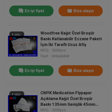
En iyi fiyat
Bize ulaşın
Woodfree Kağıt Özel Broşür
Baskı Katlanabilir Eczane Paketi
İçin İki Taraflı Ucuz Afiş
MOQ：3000pcs
Fiyat：Anlaşılabilir
En iyi fiyat
Bize ulaşın
Ev
CMYK Medication Flypaper
Ürünler
Açıklama Kağıt Özel Broşür
Baskı 135mm Genişlik 45mm
Uzunluk
Hakkımızda
MOQ：3000pcs