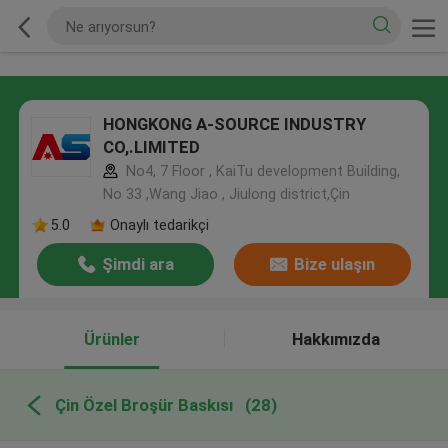
HONGKONG A-SOURCE INDUSTRY
CO,.LIMITED
No4, 7 Floor , KaiTu development Building,
No 33 ,Wang Jiao , Jiulong district,Çin
5.0
Onaylı tedarikçi
Şimdi ara
Bize ulaşın
Ürünler
Hakkımızda
Çin Özel Broşür Baskısı
(28)