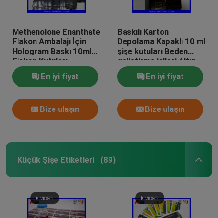
Methenolone Enanthate
Baskılı Karton
Flakon Ambalajı İçin
Depolama Kapaklı 10 ml
Hologram Baskı 10ml
şişe kutuları Beden
Flakon Kutuları
geliştirme jelleri Altın
folyo ambalaj Altın
En iyi fiyat
En iyi fiyat
folyo / hologram etkisi
Bize ulaşın
Bize ulaşın
Küçük Şişe Etiketleri
(89)