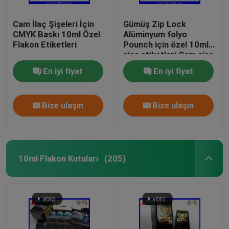
Cam İlaç Şişeleri İçin
Gümüş Zip Lock
CMYK Baskı 10ml Özel
Alüminyum folyo
Flakon Etiketleri
Pounch için özel 10ml
şişe etiketleri Cam şişe
etiketleri baskı
En iyi fiyat
En iyi fiyat
Bize ulaşın
Bize ulaşın
10ml Flakon Kutuları
(205)