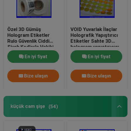
Özel 3D Gümüş
VOID Yuvarlak İlaçlar
Hologram Etiketler
Holografik Yapıştırıcı
Rulo Güvenlik Ciddi
Etiketler Sahte 3D
Siyah Kodlarla Hakiki
hologram yapıştırıcısı
holografik güvenlik
En iyi fiyat
En iyi fiyat
etiketleri
Bize ulaşın
Bize ulaşın
küçük cam şişe
(54)