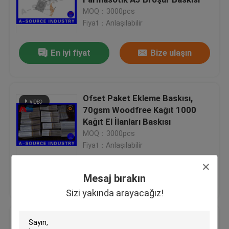
MOQ：3000pcs
Fiyat：Anlaşılabilir
Özel Holografik Etiketler
En iyi fiyat
Bize ulaşın
küçük cam şişe
Kapağı kapalı çevirin
Ofset Paket Ekleme Baskısı,
70gsm Woodfree Kağıt 1000
Kağıt El İlanları Baskısı
Plastik şişeler hap
MOQ：3000pcs
Fiyat：Anlaşılabilir
İlaç ambalaj kutusu
En iyi fiyat
Bize ulaşın
Mesaj bırakın
Alüminyum folyo Çantalar
Sizi yakında arayacağız!
Genpharma Enjeksiyon 10ml yağ
Plastik blister ambalaj