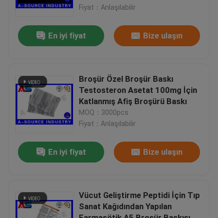
Fiyat：Anlaşılabilir
Fabrika turu
En iyi fiyat
Bize ulaşın
Kalite kontrol
Broşür Özel Broşür Baskı
Bize Ulaşın
Testosteron Asetat 100mg İçin
Katlanmış Afiş Broşürü Baskı
MOQ：3000pcs
Bir teklif isteği
Fiyat：Anlaşılabilir
10 mL Flakon Etiketleri
En iyi fiyat
Bize ulaşın
10ml Flakon Kutuları
Vücut Geliştirme Peptidi İçin Tıp
Sanat Kağıdından Yapılan
Küçük Şişe Etiketleri
Farmasötik A5 Broşür Baskısı