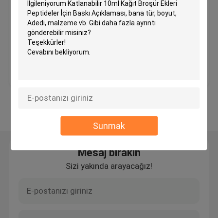
için Özel Broşür Baskı Ucuz El
İlanı
Özel Kozmetik Etiketleri
MOQ：3000pcs
Fiyat：Anlaşılabilir
Farmasötik Cam Ampuller
En iyi fiyat
Bize ulaşın
hap şişe etiketi
Daha fazla göster
Manuel Flakon kıvırıcı
Sunmak
Özel Broşür Baskısı
Mesaj bırakın
Sizi yakında arayacağız!
Alışveriş Kağıt Torbası