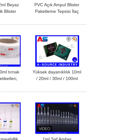
2ml Beyaz
PVC Açık Ampul Blister
k Blister
Paketleme Tepsisi İlaç
aç blister
için 2ml Şişe Çizgi
ister tepsisi
Prensesli Farmasötik
Blister Paketleme
0ml tırnak
Yüksek dayanıklılık 10ml
etiketleri,
/ 20ml / 30ml / 100ml
k şişe
damlatıcı şişe Essential
rı Parlak
Oil Glass Vials
el renkler
Waterproof Offer Printing
meabillik
1ml Saf Amber