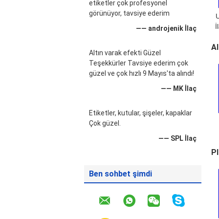
etiketler çok profesyonel
görünüyor, tavsiye ederim
İ
—— androjenik İlaç
Et
A
Altın varak efekti Güzel
Teşekkürler Tavsiye ederim çok
güzel ve çok hızlı 9 Mayıs'ta alındı!
—— MK İlaç
Etiketler, kutular, şişeler, kapaklar
Çok güzel.
—— SPL İlaç
ç
Pl
iç
Ben sohbet şimdi