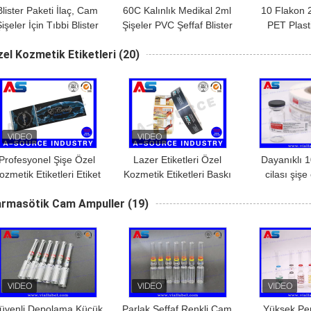
Blister Paketi İlaç, Cam
60C Kalınlık Medikal 2ml
10 Flakon 
işeler İçin Tıbbi Blister
Şişeler PVC Şeffaf Blister
PET Plasti
mbalaj / penisilin şişesi
Ambalaj il
el Kozmetik Etiketleri
(20)
paketleri / bl
Profesyonel Şişe Özel
Lazer Etiketleri Özel
Dayanıklı 1
ozmetik Etiketleri Etiket
Kozmetik Etiketleri Baskı
cilası şişe 
Baskı Gümüş Folyo
Yapıştırıcı Kozmetik
kozmeti
armasötik Cam Ampuller
(19)
üzellik Cam Şişe Etiketi
Platic Şişeler İçin
çıkartmala
Için
Özelleştirilmiş Rulo
bitirme Öz
Etiketleri
üvenli Depolama Küçük
Parlak Şeffaf Renkli Cam
Yüksek Per