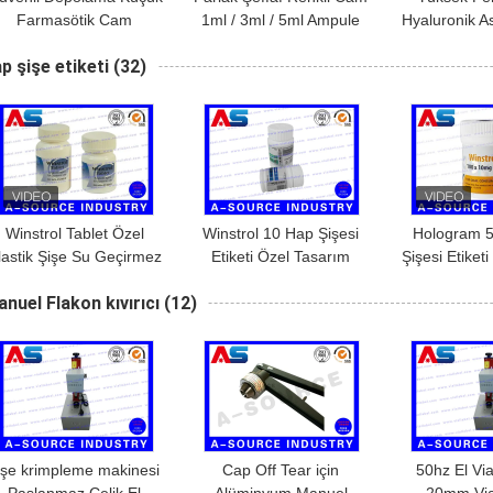
Farmasötik Cam
1ml / 3ml / 5ml Ampule
Hyaluronik As
Ampuller 1ml 2ml 3ml
Dekoreli Yüzüklerle
baskı Ampo
p şişe etiketi
(32)
4ml 5ml 10ml
Cam Şişe
Winstrol Tablet Özel
Winstrol 10 Hap Şişesi
Hologram 
lastik Şişe Su Geçirmez
Etiketi Özel Tasarım
Şişesi Etiket
Etiketler Etiketler,
Yapışkan Etiketler / 50 ml
Peptideler F
nuel Flakon kıvırıcı
(12)
Yazdırılabilir Hap Şişe
Kavanozlar Için Steriod
Etiket / Kişis
Etiketleri Çok Boyutlu
Şişe Etiketleme
Şişe Eti
işe krimpleme makinesi
Cap Off Tear için
50hz El Vi