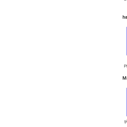
ha
P
Ma
ş