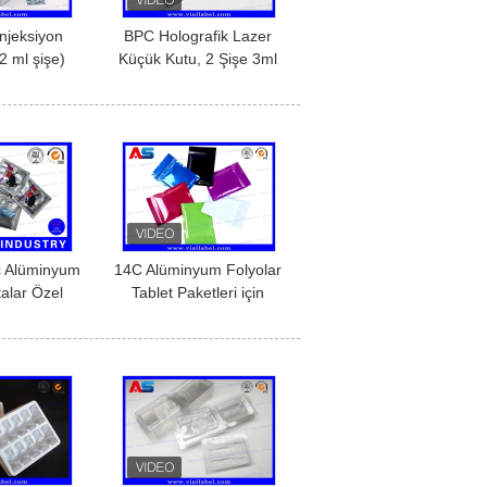
njeksiyon
BPC Holografik Lazer
 2 ml şişe)
Küçük Kutu, 2 Şişe 3ml
tirme için
Baskı İçin İlaç Kutusu
laj kutusu
aç Alüminyum
14C Alüminyum Folyolar
alar Özel
Tablet Paketleri için
 / 4 Taraflı
Ziplock Poşetleri Folyolar
mazlık
Paketleri