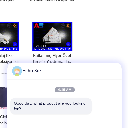
l Kapak
Manuel Flakon Kapatma
 Sabit
Kırıştırma Aleti 13mm /
AC220V vial
20mm Flip Off Plastik
 makine
Kapak İçin
laj Ekle
Katlanmış Flyer Özel
eksiyon için
Broşür Yazdırma İlaç
atlanabilir
Kutusu Yönergeleri
Echo Xie
 45mm
Ekolojik - Arkadaşça
vücut geliştirme şişeleri
4:19 AM
Good day, what product are you looking 
for?
 Giyim Lüks
Sağlam Paket Kağıt
lajı Kağıt
Torba, Çevre Dostu