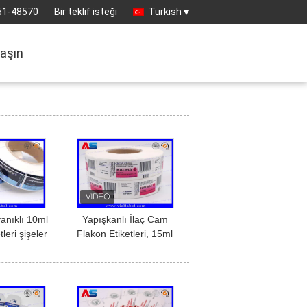
61-48570
Bir teklif isteği
Turkish
laşın
yanıklı 10ml
Yapışkanlı İlaç Cam
tleri şişeler
Flakon Etiketleri, 15ml
çin etiket
Plastik Şişe Etiketleri
tleri
Özel Baskı