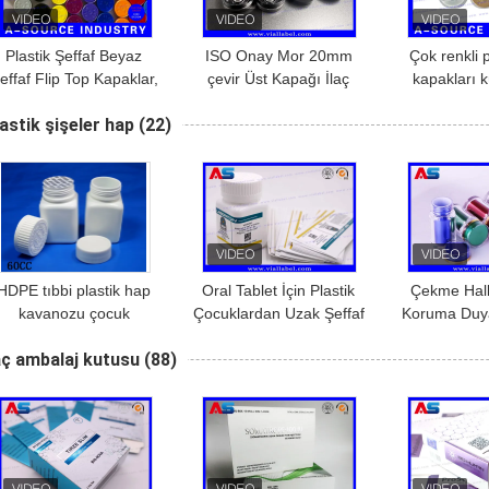
Plastik Şeffaf Beyaz
ISO Onay Mor 20mm
Çok renkli p
effaf Flip Top Kapaklar,
çevir Üst Kapağı İlaç
kapakları 
Flakon Kapaklar Kapalı
10ml Şişe Şişe Kapakları
serum şişe
astik şişeler hap
(22)
Plastik 13mm / 15 mm /
Kapalı çevirin
kapaklar 1
20mm / 32mm
20
HDPE tıbbi plastik hap
Oral Tablet İçin Plastik
Çekme Halk
kavanozu çocuk
Çocuklardan Uzak Şeffaf
Koruma Duyar
geçirmez kapağı ve
Hap Şişeleri Güçlü
Kırmızı 45
aç ambalaj kutusu
(88)
oruma mühürlü ilaç hap
Yapıştırıcı Suya
Plastik Ha
şişeleri
Dayanıklı