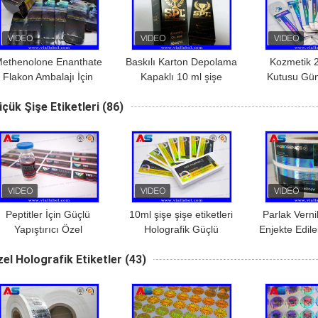
ethenolone Enanthate
Baskılı Karton Depolama
Kozmetik 2
Flakon Ambalajı İçin
Kapaklı 10 ml şişe
Kutusu Gü
Hologram Baskı 10ml
kutuları Beden geliştirme
şişe için ho
çük Şişe Etiketleri
(86)
Flakon Kutuları
jelleri Altın folyo ambalaj
kutu
Altın folyo / hologram
etkisi
Peptitler İçin Güçlü
10ml şişe şişe etiketleri
Parlak Vern
Yapıştırıcı Özel
Holografik Güçlü
Enjekte Edile
ologram 2ml Rulo Şişe
Yapıştırıcı Peptidler
Şişe Eti
el Holografik Etiketler
(43)
Etiketi
Farmasötik Şişe Etiketleri
25x60mm