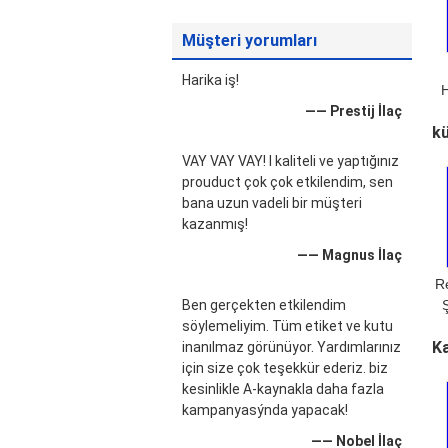
Müşteri yorumları
Harika iş!
H
—— Prestij İlaç
k
K
VAY VAY VAY! I kaliteli ve yaptığınız
prouduct çok çok etkilendim, sen
bana uzun vadeli bir müşteri
kazanmış!
—— Magnus İlaç
R
Ben gerçekten etkilendim
söylemeliyim. Tüm etiket ve kutu
Ka
inanılmaz görünüyor. Yardımlarınız
için size çok teşekkür ederiz. biz
kesinlikle A-kaynakla daha fazla
kampanyasýnda yapacak!
—— Nobel İlaç