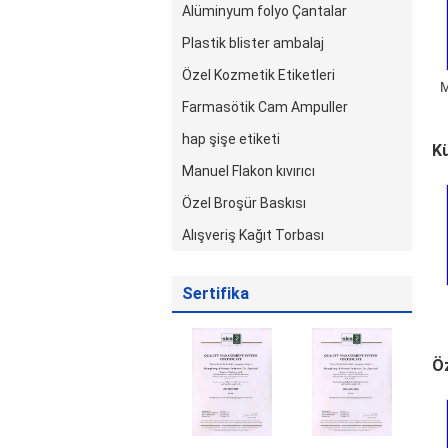
Alüminyum folyo Çantalar
Plastik blister ambalaj
Özel Kozmetik Etiketleri
M
Farmasötik Cam Ampuller
hap şişe etiketi
Kü
Manuel Flakon kıvırıcı
Özel Broşür Baskısı
Alışveriş Kağıt Torbası
Sertifika
H
Öz