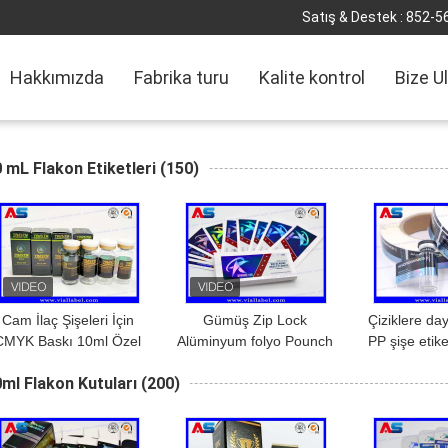
Satış & Destek :
852-5
Hakkımızda
Fabrika turu
Kalite kontrol
Bize U
 mL Flakon Etiketleri
(150)
Cam İlaç Şişeleri İçin
Gümüş Zip Lock
Çiziklere da
CMYK Baskı 10ml Özel
Alüminyum folyo Pounch
PP şişe etike
Flakon Etiketleri
için özel 10ml şişe
ve kaplar i
ml Flakon Kutuları
(200)
etiketleri Cam şişe
etike
etiketleri baskı