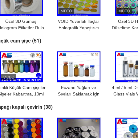
Özel 3D Gümüş
VOID Yuvarlak İlaçlar
Özel 3D H
ologram Etiketler Rulo
Holografik Yapıştırıcı
Düzeltme Kan
Güvenlik Ciddi Siyah
Etiketler Sahte 3D
Etiketi 20mm
üçük cam şişe
(51)
odlarla Hakiki holografik
hologram yapıştırıcısı
Karşıtı Güv
güvenlik etiketleri
Etik
enkli Küçük Cam şişeler
Eczane Yağları ve
4 ml / 5 ml D
Şişeler Kabartma, 10ml
Sıvıları Saklamak için
Glass Vials 
Cam Damlalık Şişeler
Küçük Cam Flakon
On Cap Fo
pağı kapalı çevirin
(38)
1ml/2ml/3ml/5ml /10ml
Pharmacy Oil
Yağları D