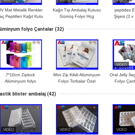
UV Mat Metalik Renkler
Kağıt Tıp Ambalaj Kutusu
peptides E
laç Peptitleri Kağıt Kutu
Gümüş Folyo Hcg
Şişesi (2 x
iket Tepsileri 2 Şişe 2ml
Enjeksiyon Büyüme
Beden geliş
lüminyum folyo Çantalar
(32)
İçin
Hormonu İçin Metalik
karton amba
7*10cm Ziplock
Mini Zip Kilidi Alüminyum
Oral Jelly İl
Alüminyum folyo
Folyo Torbalar Özel
Folyo Çant
antaları Çay depolama
Baskı / Peptide İlaç
Logo Baskısı
astik blister ambalaj
(42)
in gıda sınıfı alüminyum
Tablet Ambalajı
Sızdır
folyo