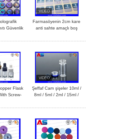
olografik
Farmasöyenin 2cm kare
ıtı Güvenlik
anti sahte amaçlı boş
 Sahtecilik
çıkartması için özel çizgi
enlik Kodu
çıkartması
eti
ropper Flask
Şeffaf Cam şişeler 10ml /
With Screw-
8ml / 5ml / 2ml / 15ml /
r Storage
20ml Satışa, Ucuz Fiyat
s (Eczacılık
epolama)