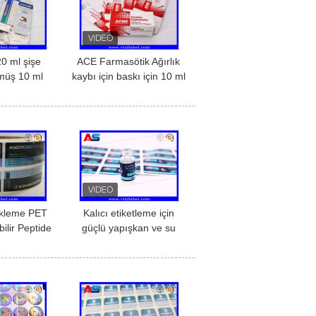
0 ml şişe
ACE Farmasötik Ağırlık
müş 10 ml
kaybı için baskı için 10 ml
logram baskı
şişe kutuları
ları
Semaglutide, peptides
ikleme PET
Kalıcı etiketleme için
bilir Peptide
güçlü yapışkan ve su
ketleri
geçirmez 3ml küçük şişe
etiketleri