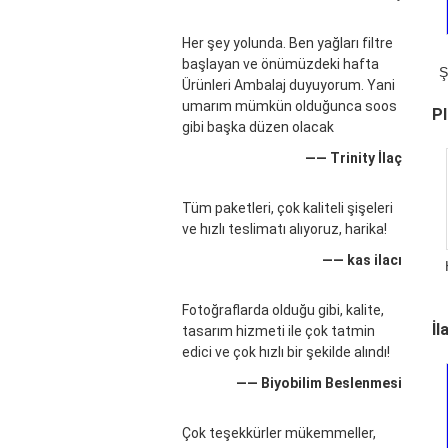
Her şey yolunda. Ben yağları filtre
başlayan ve önümüzdeki hafta
Ş
Ürünleri Ambalaj duyuyorum. Yani
umarım mümkün olduğunca soos
Pl
gibi başka düzen olacak
—— Trinity İlaç
Tüm paketleri, çok kaliteli şişeleri
ve hızlı teslimatı alıyoruz, harika!
—— kas ilacı
Fotoğraflarda olduğu gibi, kalite,
İl
k
tasarım hizmeti ile çok tatmin
edici ve çok hızlı bir şekilde alındı!
—— Biyobilim Beslenmesi
Çok teşekkürler mükemmeller,