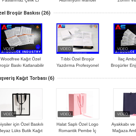
Paslanmaz Çelik El
Alüminyum Manuel
20mm Via
rimpleme Aracı Şişeler
Flakon Crimper Aracı
Crimper
el Broşür Baskısı
(26)
çin Güvenli 10mL Şişeler
Sıkma Cam Flakon
Performans 
Crimper
crimping
Woodfree Kağıt Özel
Tıbbi Özel Broşür
İlaç Amba
roşür Baskı Katlanabilir
Yazdırma Profesyonel
Broşürler Enj
Eczane Paketi İçin İki
Metin Kağıt broşürleri ile
Baskı 10ml K
ışveriş Kağıt Torbası
(6)
Taraflı Ucuz Afiş
katlanmış broşür kağıdı
Boyut
iysiler için Özel Baskılı
Halat Saplı Özel Logo
Ayakkabı ve
Beyaz Lüks Butik Kağıt
Romantik Pembe İç
Mağaza Amba