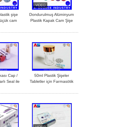
lastik şişe
Dondurulmuş Alüminyum
küçük cam
Plastik Kapak Cam Şişe
leri için
Kapak 13/20mm
1mm, 13mm,
mm
ası Cap /
50ml Plastik Şişeler
lı Seal ile
Tabletler için Farmasötik
ml Sağlık
büyük hap şişesi şeffaf
p Şişeleri
plastik hap şişeleri