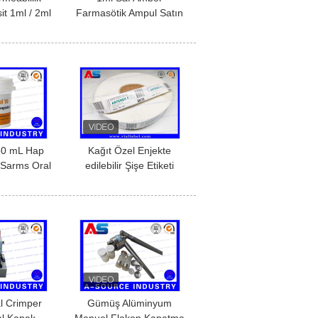
it 1ml / 2ml
Farmasötik Ampul Satın
ule Şeffaf
Al, Toplu 1ml Ampul
 Çözümü
Toptan Satın Al
50 mL Hap
Kağıt Özel Enjekte
i Sarms Oral
edilebilir Şişe Etiketi
lakon Etiket
Hayvan Fosfor
elleştirilmiş
Butafosfan Şişeler 10ml /
ketleri
50ml özel şişe etiketleri
al Crimper
Gümüş Alüminyum