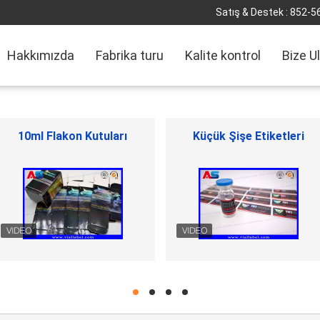
Satış & Destek :
852-5
Hakkımızda
Fabrika turu
Kalite kontrol
Bize U
Kapağı kapalı çevirin
Plastik şişeler hap
hd
hd
hd
hd