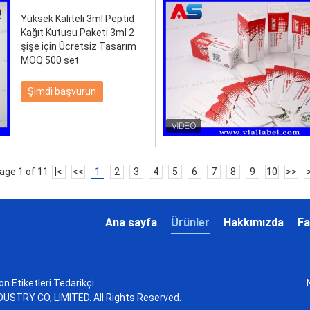
Yüksek Kaliteli 3ml Peptid
Kağıt Kutusu Paketi 3ml 2
şişe için Ücretsiz Tasarım
MOQ 500 set
Şimdi başvurun
age 1 of 11
|<
<<
1
2
3
4
5
6
7
8
9
10
>>
Ana sayfa
Ürünler
Hakkımızda
Fa
kon Etiketleri Tedarikçi.
STRY CO,.LIMITED. All Rights Reserved.