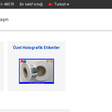
61-48570
Bir teklif isteği
Turkish
laşın
İlaç ambalaj kutusu