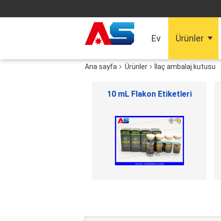
Ev
Ürünler
Ana sayfa
Ürünler
İlaç ambalaj kutusu
küçük cam şişe