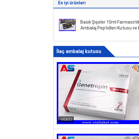
En iyi ürünleri
Basılı Şişeler 10ml Farmasöti
Ambalaj Peptidleri Kutusu ve 
İlaç ambalaj kutusu