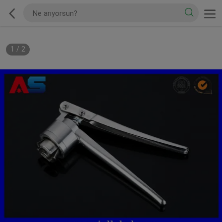
1
/
2