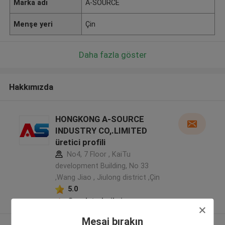
Marka adı
A-SOURCE
Menşe yeri
Çin
Daha fazla göster
Hakkımızda
HONGKONG A-SOURCE
INDUSTRY CO,.LIMITED
üretici profili
No4, 7 Floor , KaiTu
development Building, No 33
,Wang Jiao , Jiulong district ,Çin
5.0
Onaylı tedarikçi
Mesaj bırakın