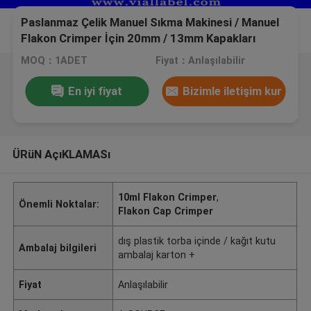
Paslanmaz Çelik Manuel Sıkma Makinesi / Manuel
Flakon Crimper İçin 20mm / 13mm Kapakları
Çevirin
MOQ：1ADET
Fiyat：Anlaşılabilir
En iyi fiyat
Bizimle iletişim kur
ÜRüN AçıKLAMASı
10ml Flakon Crimper
,
Önemli Noktalar:
Flakon Cap Crimper
dış plastik torba içinde / kağıt kutu
Ambalaj bilgileri
ambalaj karton +
Fiyat
Anlaşılabilir