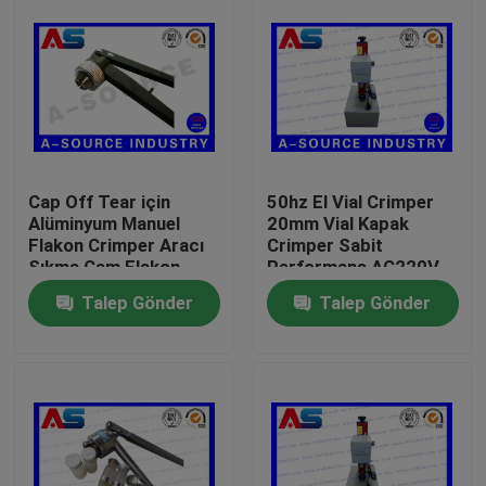
Cap Off Tear için
50hz El Vial Crimper
Alüminyum Manuel
20mm Vial Kapak
Flakon Crimper Aracı
Crimper Sabit
Sıkma Cam Flakon
Performans AC220V
Crimper
vial crimping makine
Talep Gönder
Talep Gönder
Ev
Ürünler
Hakkımızda