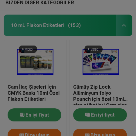
BİZDEN DİĞER KATEGORİLER
10 mL Flakon Etiketleri
(153)
Cam İlaç Şişeleri İçin
Gümüş Zip Lock
CMYK Baskı 10ml Özel
Alüminyum folyo
Flakon Etiketleri
Pounch için özel 10ml
şişe etiketleri Cam şişe
etiketleri baskı
En iyi fiyat
En iyi fiyat
Bize ulaşın
Bize ulaşın