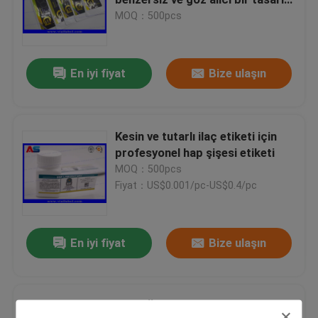
oluşturun
MOQ：500pcs
Özel Holografik Etiketler
En iyi fiyat
Bize ulaşın
küçük cam şişe
Kapağı kapalı çevirin
Kesin ve tutarlı ilaç etiketi için
profesyonel hap şişesi etiketi
MOQ：500pcs
Plastik şişeler hap
Fiyat：US$0.001/pc-US$0.4/pc
İlaç ambalaj kutusu
En iyi fiyat
Bize ulaşın
Alüminyum folyo Çantalar
Kağıt Özel Enjekte edilebilir Şişe
Plastik blister ambalaj