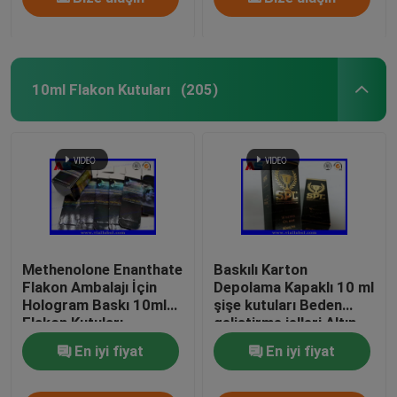
10ml Flakon Kutuları
(205)
Methenolone Enanthate
Baskılı Karton
Flakon Ambalajı İçin
Depolama Kapaklı 10 ml
Hologram Baskı 10ml
şişe kutuları Beden
Flakon Kutuları
geliştirme jelleri Altın
folyo ambalaj Altın
En iyi fiyat
En iyi fiyat
folyo / hologram etkisi