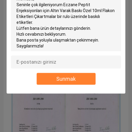
bakımını yapar ve her yeni makine
grubu değiştirilir.
dört
yıl.
A-kaynak her mevsim ulusal makamlara
kalite kontrol raporları sunmak, kalite
SGS ve ISO Standartlarını karşılar.
Sunmak