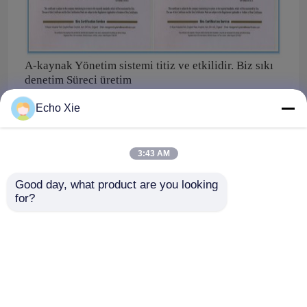
A-kaynak Yönetim sistemi titiz ve etkilidir. Biz sıkı
denetim Süreci üretim
tion,
QC, paketleme ve nakliye.
Echo Xie
3:43 AM
Good day, what product are you looking 
for?