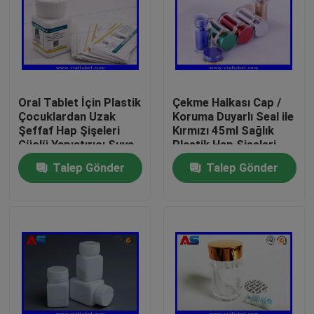
Oral Tablet İçin Plastik
Çekme Halkası Cap /
Çocuklardan Uzak
Koruma Duyarlı Seal ile
Şeffaf Hap Şişeleri
Kırmızı 45ml Sağlık
Güçlü Yapıştırıcı Suya
Plastik Hap Şişeleri
Dayanıklı
Talep Gönder
Talep Gönder
Ev
Ürünler
Hakkımızda