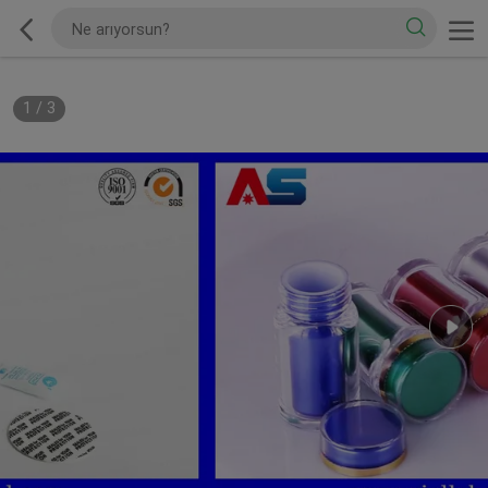
1
/
3