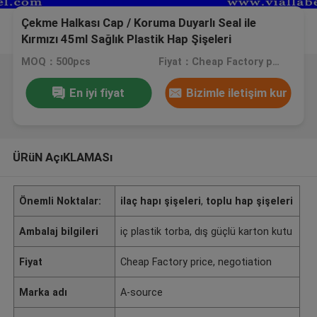
Çekme Halkası Cap / Koruma Duyarlı Seal ile
Kırmızı 45ml Sağlık Plastik Hap Şişeleri
MOQ：500pcs
Fiyat：Cheap Factory price, negotiation
En iyi fiyat
Bizimle iletişim kur
ÜRüN AçıKLAMASı
Önemli Noktalar:
ilaç hapı şişeleri
,
toplu hap şişeleri
Ambalaj bilgileri
iç plastik torba, dış güçlü karton kutu
Fiyat
Cheap Factory price, negotiation
Marka adı
A-source