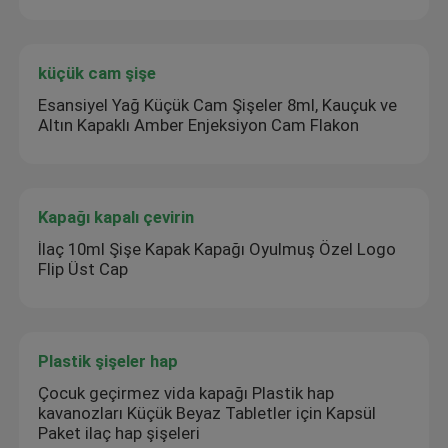
Özel Kozmetik Etiketleri
küçük cam şişe
Esansiyel Yağ Küçük Cam Şişeler 8ml, Kauçuk ve
Farmasötik Cam Ampuller
Altın Kapaklı Amber Enjeksiyon Cam Flakon
hap şişe etiketi
Kapağı kapalı çevirin
Manuel Flakon kıvırıcı
İlaç 10ml Şişe Kapak Kapağı Oyulmuş Özel Logo
Flip Üst Cap
Özel Broşür Baskısı
Plastik şişeler hap
Alışveriş Kağıt Torbası
Çocuk geçirmez vida kapağı Plastik hap
kavanozları Küçük Beyaz Tabletler için Kapsül
Paket ilaç hap şişeleri