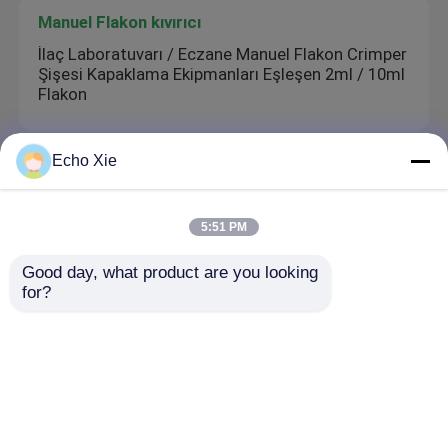
Manuel Flakon kıvırıcı
İlaç Laboratuvarı / Eczane Manuel Flakon Crimper
Şişesi Kapaklama Ekipmanları Eşleşen 2ml / 10ml
Flakon
Echo Xie
Özel Broşür Baskısı
Test 250mg Kağıt Ek Baskı, Broşür Baskı Karton
5:51 PM
İlaç Kutusu Talimatı
Good day, what product are you looking 
for?
Alışveriş Kağıt Torbası
Giyim Mağazası Alışveriş Kağıt Torba Logo Özel
Reklam Ambalaj Baskı