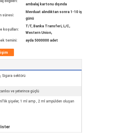
j bilgileri:
ambalaj kartonu dışında
Mevduat alındıktan sonra 1-10 iş
m süresi:
günü
T/T, Banka Transferi, L/C,
 koşulları:
Western Union,
ek temini:
ayda 5000000 adet
tişim
, Sigara sektörü
anlısı ve yeterince güçlü
0 ml'lik şişeler, 1 ml amp , 2 ml ampülden oluşan
lister