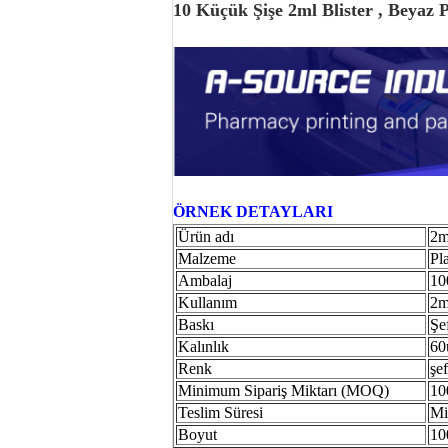
10 Küçük Şişe 2ml Blister , Beyaz 
ÖRNEK DETAYLARI
Ürün adı
2m
Malzeme
Pl
Ambalaj
10
Kullanım
2m
Baskı
Şe
Kalınlık
60
Renk
şe
Minimum Sipariş Miktarı (MOQ)
10
Teslim Süresi
Mi
Boyut
10