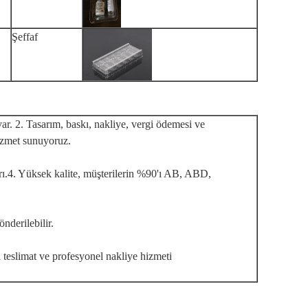
Şeffaf
var.
2. Tasarım, baskı, nakliye, vergi ödemesi ve
izmet sunuyoruz.
ı.
4. Yüksek kalite, müşterilerin %90'ı AB, ABD,
nderilebilir.
ı teslimat ve profesyonel nakliye hizmeti