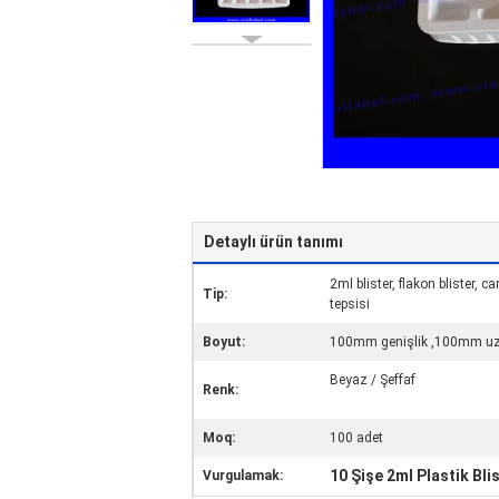
Detaylı ürün tanımı
2ml blister, flakon blister, c
Tip:
tepsisi
Boyut:
100mm genişlik ,100mm uzu
Beyaz / Şeffaf
Renk:
Moq:
100 adet
10 Şişe 2ml Plastik Bli
Vurgulamak: