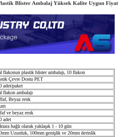
Plastik Blister Ambalaj Yüksek Kalite Uygun Fiyat
l flakonun plastik blister ambalajı, 10 flakon
astik Çevre Dostu PET
0 adet/paket
l flakon ambalajı
ffaf, Beyaz renk
um
ffaf ve beyaz renk
0 adet
ktara bağlı olarak yaklaşık 1 - 10 gün
0mm Uzunluk, 100mm genişlik ve 20mm derinlik