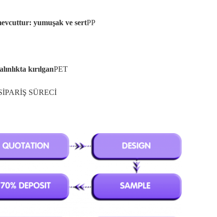
 mevcuttur: yumuşak ve sert
PP
alınlıkta kırılgan
PET
SİPARİŞ SÜRECİ