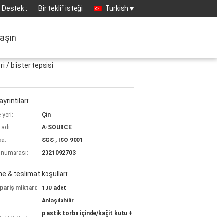
 Destek :
Bir teklif isteği
Turkish
laşın
i / blister tepsisi
yrıntıları:
yeri:
Çin
 adı:
A-SOURCE
ka:
SGS , ISO 9001
 numarası:
2021092703
 & teslimat koşulları:
pariş miktarı:
100 adet
Anlaşılabilir
plastik torba içinde/kağit kutu +