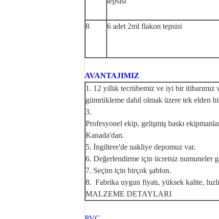
tepsisi
8
6 adet 2ml flakon tepsisi
AVANTAJIMIZ
1. 12 yıllık tecrübemiz ve iyi bir itibarımız 
gümrükleme dahil olmak üzere tek elden h
3.
Profesyonel ekip, gelişmiş baskı ekipmanlar
Kanada'dan.
5. İngiltere'de nakliye depomuz var.
6. Değerlendirme için ücretsiz numuneler gö
7. Seçim için birçok şablon.
8. Fabrika uygun fiyatı, yüksek kalite, hızl
MALZEME DETAYLARI
PVC