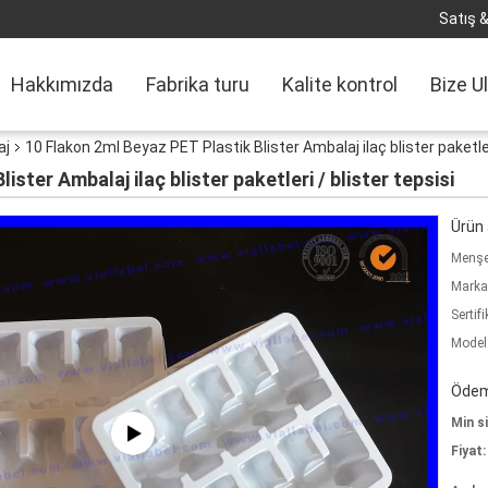
Satış &
Hakkımızda
Fabrika turu
Kalite kontrol
Bize U
aj
10 Flakon 2ml Beyaz PET Plastik Blister Ambalaj ilaç blister paketler
ster Ambalaj ilaç blister paketleri / blister tepsisi
Ürün a
Menşe 
Marka
Sertifi
Model
Ödeme
Min si
Fiyat: