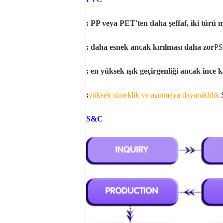
: PP veya PET'ten daha şeffaf, iki türü
: daha esnek ancak kırılması daha zor
PS
: en yüksek ışık geçirgenliği ancak ince k
:
yüksek süneklik ve aşınmaya dayanıklılık
S&C