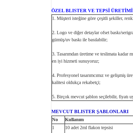
ÖZEL BLISTER VE TEPSİ ÜRETİMİ
1. Müşteri isteğine göre çeşitli şekiller, ren
2. Logo ve diğer detaylar ofset baskı/serig
gümüş/uv baskı ile basılabilir;
3. Tasarımdan üretime ve teslimata kadar m
en iyi hizmeti sunuyoruz;
4. Profesyonel tasarımcımız ve gelişmiş üre
kalitesi oldukça rekabetçi;
5. Birçok mevcut şablon seçilebilir, fiyatı uyg
MEVCUT BLISTER ŞABLONLARI
No
Kullanım
1
10 adet 2ml flakon tepsisi