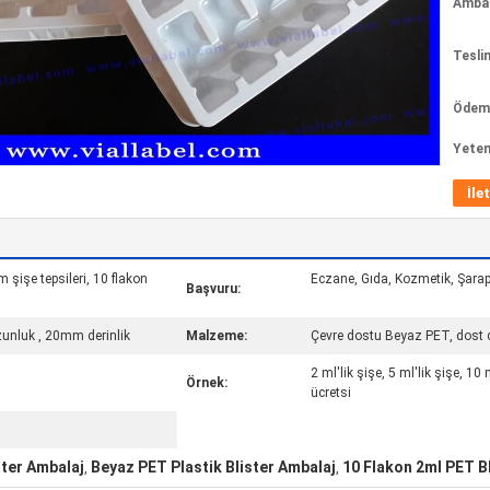
Ambala
Tesli
Ödeme
Yeten
İle
am şişe tepsileri, 10 flakon
Eczane, Gıda, Kozmetik, Şarap
Başvuru:
nluk , 20mm derinlik
Malzeme:
Çevre dostu Beyaz PET, dost c
2 ml'lik şişe, 5 ml'lik şişe, 1
Örnek:
ücretsi
ster Ambalaj
Beyaz PET Plastik Blister Ambalaj
10 Flakon 2ml PET B
,
,