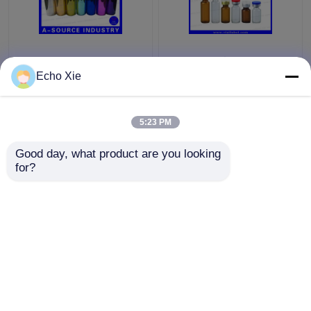
Renkli Küçük Cam
Eczane Yağları ve
şişeler Şişeler
Sıvıları Saklamak için
Echo Xie
Kabartma, 10ml Cam
Küçük Cam Flakon
Damlalık Şişeler
1ml/2ml/3ml/5ml /10ml
5:23 PM
En iyi fiyat
En iyi fiyat
Good day, what product are you looking 
for?
Bize ulaşın
Bize ulaşın
Daha fazla göster
Ana sayfa
Hakkımızda
Bize ulaşın
Desktop Site
Site Haritası
Privacy Policy