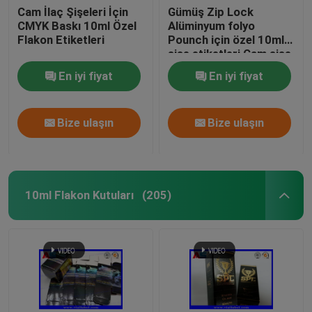
Cam İlaç Şişeleri İçin
Gümüş Zip Lock
CMYK Baskı 10ml Özel
Alüminyum folyo
Flakon Etiketleri
Pounch için özel 10ml
şişe etiketleri Cam şişe
etiketleri baskı
En iyi fiyat
En iyi fiyat
Bize ulaşın
Bize ulaşın
10ml Flakon Kutuları
(205)