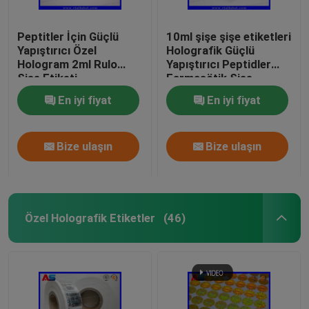
Peptitler İçin Güçlü
10ml şişe şişe etiketleri
Yapıştırıcı Özel
Holografik Güçlü
Hologram 2ml Rulo
Yapıştırıcı Peptidler
Şişe Etiketi
Farmasötik Şişe
Etiketleri 25x60mm
En iyi fiyat
En iyi fiyat
Bize ulaşın
Bize ulaşın
Özel Holografik Etiketler
(46)