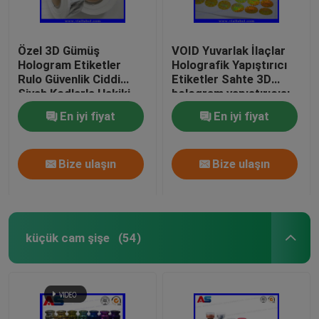
Özel 3D Gümüş
VOID Yuvarlak İlaçlar
Hologram Etiketler
Holografik Yapıştırıcı
Rulo Güvenlik Ciddi
Etiketler Sahte 3D
Siyah Kodlarla Hakiki
hologram yapıştırıcısı
holografik güvenlik
En iyi fiyat
En iyi fiyat
etiketleri
Bize ulaşın
Bize ulaşın
küçük cam şişe
(54)