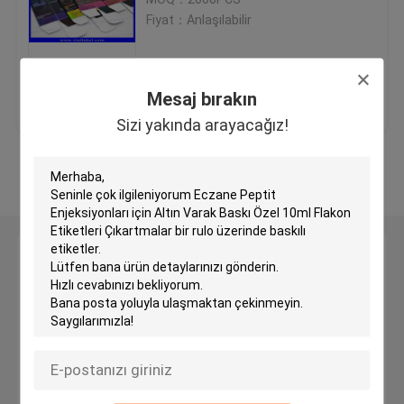
Fiyat：Anlaşılabilir
Özel Holografik Etiketler
En iyi fiyat
Bize ulaşın
Mesaj bırakın
küçük cam şişe
Sizi yakında arayacağız!
Kapağı kapalı çevirin
Daha fazla göster
Plastik şişeler hap
Mesaj bırakın
İlaç ambalaj kutusu
Sizi yakında arayacağız!
Alüminyum folyo Çantalar
Plastik blister ambalaj