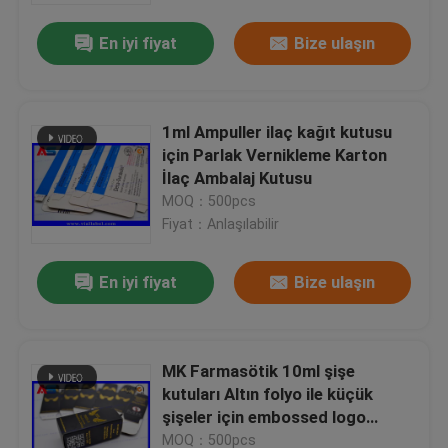
En iyi fiyat
Bize ulaşın
1ml Ampuller ilaç kağıt kutusu
için Parlak Vernikleme Karton
İlaç Ambalaj Kutusu
MOQ：500pcs
Fiyat：Anlaşılabilir
En iyi fiyat
Bize ulaşın
Ev
MK Farmasötik 10ml şişe
Ürünler
kutuları Altın folyo ile küçük
şişeler için embossed logo
kutuları
Hakkımızda
MOQ：500pcs