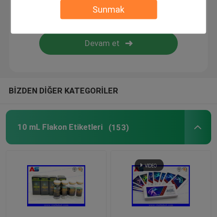
Sunmak
Özel Kozmetik Etiketleri
Farmasötik Cam Ampuller
hap şişe etiketi
BİZDEN DİĞER KATEGORİLER
Manuel Flakon kıvırıcı
10 mL Flakon Etiketleri
(153)
Özel Broşür Baskısı
Alışveriş Kağıt Torbası