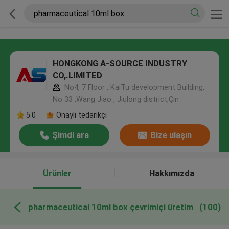
HONGKONG A-SOURCE INDUSTRY
CO,.LIMITED
No4, 7 Floor , KaiTu development Building,
No 33 ,Wang Jiao , Jiulong district,Çin
5.0
Onaylı tedarikçi
Şimdi ara
Bize ulaşın
Ürünler
Hakkımızda
pharmaceutical 10ml box çevrimiçi üretim
(100)