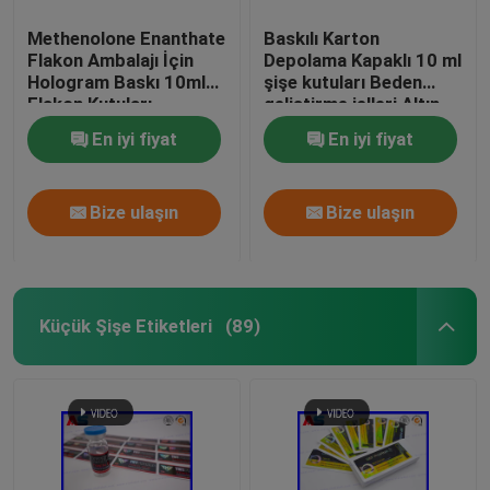
Methenolone Enanthate
Baskılı Karton
Flakon Ambalajı İçin
Depolama Kapaklı 10 ml
Hologram Baskı 10ml
şişe kutuları Beden
Flakon Kutuları
geliştirme jelleri Altın
folyo ambalaj Altın
En iyi fiyat
En iyi fiyat
folyo / hologram etkisi
Bize ulaşın
Bize ulaşın
Küçük Şişe Etiketleri
(89)