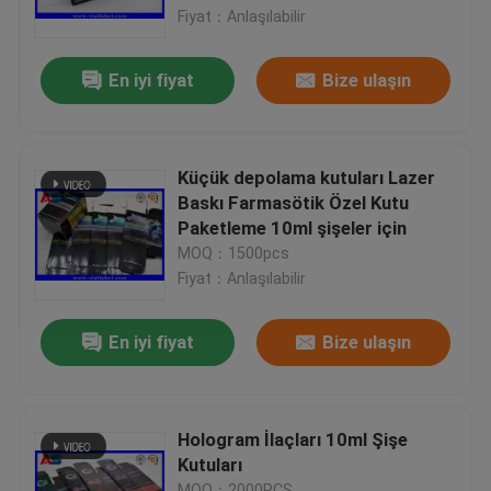
Fiyat：Anlaşılabilir
Fabrika turu
En iyi fiyat
Bize ulaşın
Kalite kontrol
Küçük depolama kutuları Lazer
Bize Ulaşın
Baskı Farmasötik Özel Kutu
Paketleme 10ml şişeler için
MOQ：1500pcs
Bir teklif isteği
Fiyat：Anlaşılabilir
10 mL Flakon Etiketleri
En iyi fiyat
Bize ulaşın
10ml Flakon Kutuları
Hologram İlaçları 10ml Şişe
Kutuları
Küçük Şişe Etiketleri
MOQ：2000PCS