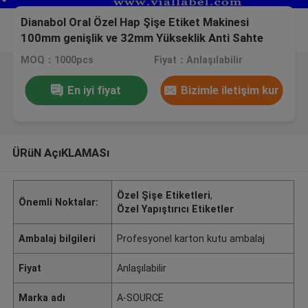
Dianabol Oral Özel Hap Şişe Etiket Makinesi
100mm genişlik ve 32mm Yükseklik Anti Sahte
Baskı Su Geçirmez
MOQ：1000pcs
Fiyat：Anlaşılabilir
En iyi fiyat
Bizimle iletişim kur
ÜRüN AçıKLAMASı
Özel Şişe Etiketleri
,
Önemli Noktalar:
Özel Yapıştırıcı Etiketler
Ambalaj bilgileri
Profesyonel karton kutu ambalaj
Fiyat
Anlaşılabilir
Marka adı
A-SOURCE