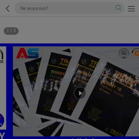
1
/
3