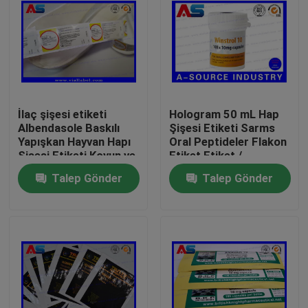
İlaç şişesi etiketi
Hologram 50 mL Hap
Albendasole Baskılı
Şişesi Etiketi Sarms
Yapışkan Hayvan Hapı
Oral Peptideler Flakon
Şişesi Etiketi Koyun ve
Etiket Etiket /
Keçi için
Kişiselleştirilmiş Şişe
Talep Gönder
Talep Gönder
Etiketleri
Ev
Ürünler
Hakkımızda