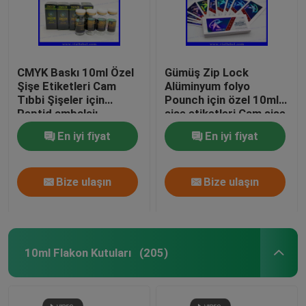
CMYK Baskı 10ml Özel
Gümüş Zip Lock
Şişe Etiketleri Cam
Alüminyum folyo
Tıbbi Şişeler için
Pounch için özel 10ml
Peptid ambalajı
şişe etiketleri Cam şişe
etiketleri baskı
En iyi fiyat
En iyi fiyat
Bize ulaşın
Bize ulaşın
10ml Flakon Kutuları
(205)