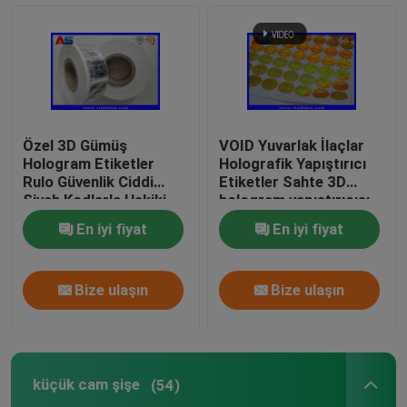
Özel 3D Gümüş
VOID Yuvarlak İlaçlar
Hologram Etiketler
Holografik Yapıştırıcı
Rulo Güvenlik Ciddi
Etiketler Sahte 3D
Siyah Kodlarla Hakiki
hologram yapıştırıcısı
holografik güvenlik
En iyi fiyat
En iyi fiyat
etiketleri
Bize ulaşın
Bize ulaşın
küçük cam şişe
(54)