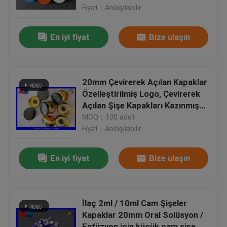
Fiyat：Anlaşılabilir
Fabrika turu
En iyi fiyat
Bize ulaşın
Kalite kontrol
20mm Çevirerek Açılan Kapaklar
Bize Ulaşın
Özelleştirilmiş Logo, Çevirerek
Açılan Şişe Kapakları Kazınmış
Özel Logo MOQ 30000 adet
MOQ：100 adet
Bir teklif isteği
Fiyat：Anlaşılabilir
10 mL Flakon Etiketleri
En iyi fiyat
Bize ulaşın
10ml Flakon Kutuları
İlaç 2ml / 10ml Cam Şişeler
Kapaklar 20mm Oral Solüsyon /
Küçük Şişe Etiketleri
Enfüzyon için küçük cam şişe