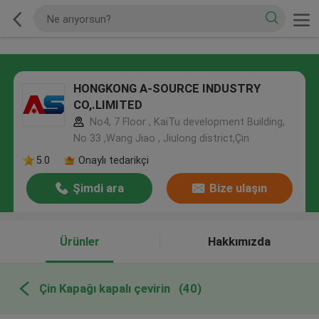
HONGKONG A-SOURCE INDUSTRY
CO,.LIMITED
No4, 7 Floor , KaiTu development Building,
No 33 ,Wang Jiao , Jiulong district,Çin
5.0
Onaylı tedarikçi
Şimdi ara
Bize ulaşın
Ürünler
Hakkımızda
Çin Kapağı kapalı çevirin
(40)