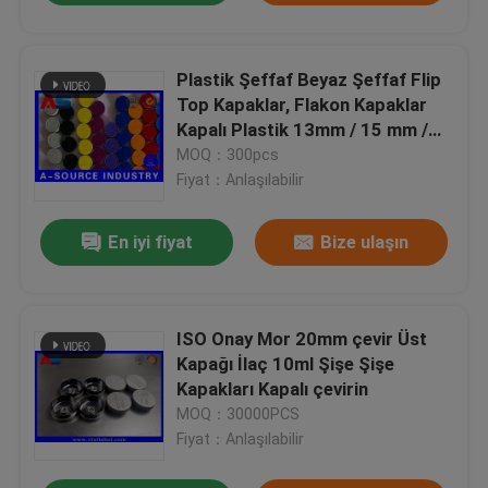
Plastik Şeffaf Beyaz Şeffaf Flip
Top Kapaklar, Flakon Kapaklar
Kapalı Plastik 13mm / 15 mm /
20mm / 32mm
MOQ：300pcs
Fiyat：Anlaşılabilir
En iyi fiyat
Bize ulaşın
ISO Onay Mor 20mm çevir Üst
Kapağı İlaç 10ml Şişe Şişe
Kapakları Kapalı çevirin
MOQ：30000PCS
Fiyat：Anlaşılabilir