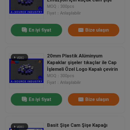
MOQ：300pcs
Fiyat：Anlaşılabilir
Özel Holografik Etiketler
En iyi fiyat
Bize ulaşın
küçük cam şişe
Kapağı kapalı çevirin
20mm Plastik Alüminyum
Kapaklar şişeler tıkaçlar ile Cap
İşlemeli Özel Logo Kapalı çevirin
Plastik şişeler hap
MOQ：300pcs
Fiyat：Anlaşılabilir
İlaç ambalaj kutusu
En iyi fiyat
Bize ulaşın
Alüminyum folyo Çantalar
Basit Şişe Cam Şişe Kapağı
Plastik blister ambalaj