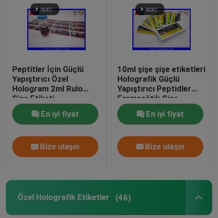
Peptitler İçin Güçlü
10ml şişe şişe etiketleri
Yapıştırıcı Özel
Holografik Güçlü
Hologram 2ml Rulo
Yapıştırıcı Peptidler
Şişe Etiketi
Farmasötik Şişe
Etiketleri 25x60mm
En iyi fiyat
En iyi fiyat
Bize ulaşın
Bize ulaşın
Özel Holografik Etiketler
(46)