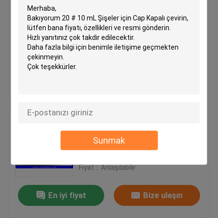
İlaç 10ml Şişe Kapak Kapağı
Oyulmuş Özel Logo Flip Üst Cap
MOQ：30000PCS
Fiyat：Anlaşılabilir
En iyi fiyat
Bize ulaşın
20mm British Dragon Flakon
Kapağı Cam Şişe Kapakları
Sunmak
Halkalı Plastik Alüminyum
MOQ：100 adet
Fiyat：Anlaşılabilir
En iyi fiyat
Bize ulaşın