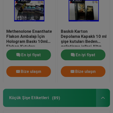
Methenolone Enanthate
Baskılı Karton
Flakon Ambalajı İçin
Depolama Kapaklı 10 ml
Hologram Baskı 10ml
şişe kutuları Beden
Flakon Kutuları
geliştirme jelleri Altın
folyo ambalaj Altın
En iyi fiyat
En iyi fiyat
folyo / hologram etkisi
Bize ulaşın
Bize ulaşın
Küçük Şişe Etiketleri
(89)