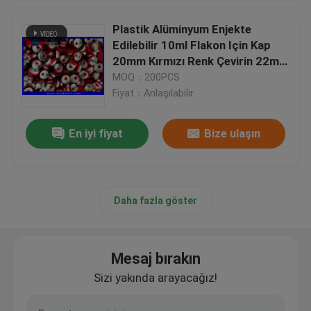
Plastik Alüminyum Enjekte
Edilebilir 10ml Flakon Için Kap
20mm Kırmızı Renk Çevirin 22mm
Genişlik 50mm Yükseklik
MOQ：200PCS
Fiyat：Anlaşılabilir
En iyi fiyat
Bize ulaşın
Daha fazla göster
Mesaj bırakın
Sizi yakında arayacağız!