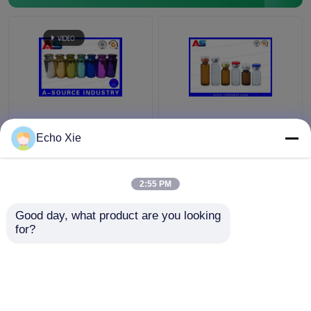
Renkli Küçük Cam
Eczane Yağları ve
şişeler Şişeler
Sıvıları Saklamak için
Echo Xie
Kabartma, 10ml Cam
Küçük Cam Flakon
Damlalık Şişeler
1ml/2ml/3ml/5ml /10ml
2:55 PM
En iyi fiyat
En iyi fiyat
Good day, what product are you looking 
for?
Bize ulaşın
Bize ulaşın
Daha fazla göster