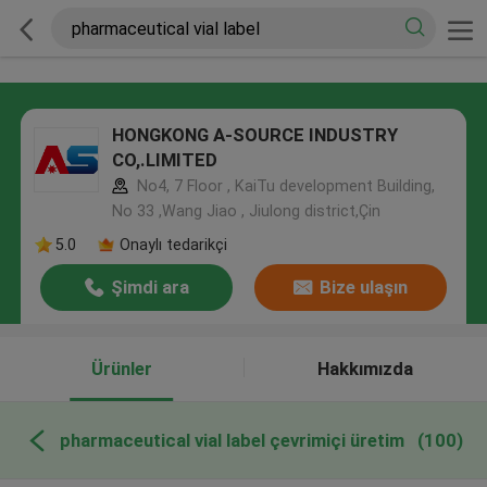
HONGKONG A-SOURCE INDUSTRY
CO,.LIMITED
No4, 7 Floor , KaiTu development Building,
No 33 ,Wang Jiao , Jiulong district,Çin
5.0
Onaylı tedarikçi
Şimdi ara
Bize ulaşın
Ürünler
Hakkımızda
pharmaceutical vial label çevrimiçi üretim
(100)