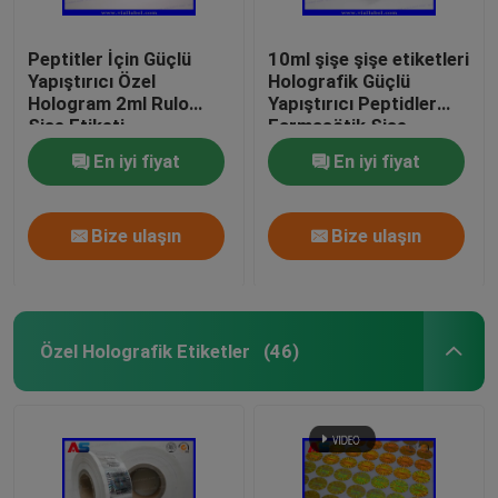
Peptitler İçin Güçlü
10ml şişe şişe etiketleri
Yapıştırıcı Özel
Holografik Güçlü
Hologram 2ml Rulo
Yapıştırıcı Peptidler
Şişe Etiketi
Farmasötik Şişe
Etiketleri 25x60mm
En iyi fiyat
En iyi fiyat
Bize ulaşın
Bize ulaşın
Özel Holografik Etiketler
(46)