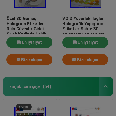
Özel 3D Gümüş
VOID Yuvarlak İlaçlar
Hologram Etiketler
Holografik Yapıştırıcı
Rulo Güvenlik Ciddi
Etiketler Sahte 3D
Siyah Kodlarla Hakiki
hologram yapıştırıcısı
holografik güvenlik
En iyi fiyat
En iyi fiyat
etiketleri
Bize ulaşın
Bize ulaşın
küçük cam şişe
(54)