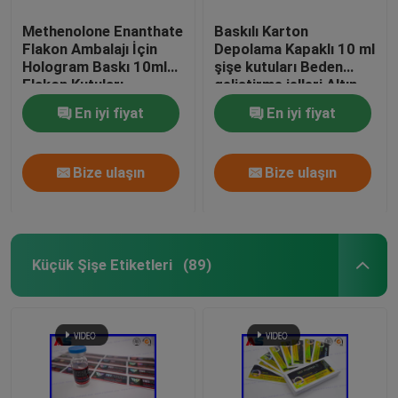
Methenolone Enanthate
Baskılı Karton
Flakon Ambalajı İçin
Depolama Kapaklı 10 ml
Hologram Baskı 10ml
şişe kutuları Beden
Flakon Kutuları
geliştirme jelleri Altın
folyo ambalaj Altın
En iyi fiyat
En iyi fiyat
folyo / hologram etkisi
Bize ulaşın
Bize ulaşın
Küçük Şişe Etiketleri
(89)