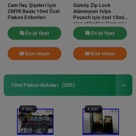
Cam İlaç Şişeleri İçin
Gümüş Zip Lock
CMYK Baskı 10ml Özel
Alüminyum folyo
Flakon Etiketleri
Pounch için özel 10ml
şişe etiketleri Cam şişe
etiketleri baskı
En iyi fiyat
En iyi fiyat
Bize ulaşın
Bize ulaşın
10ml Flakon Kutuları
(205)