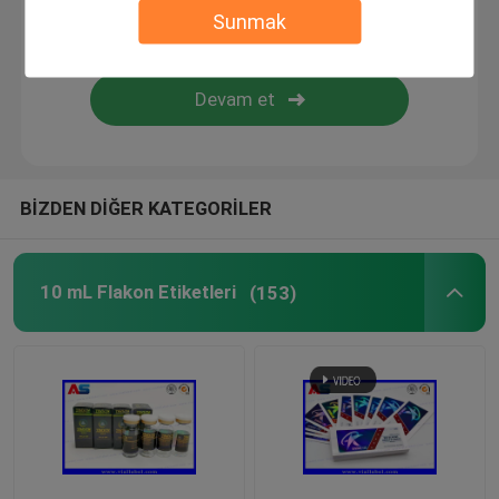
Sunmak
Özel Kozmetik Etiketleri
Farmasötik Cam Ampuller
hap şişe etiketi
BİZDEN DİĞER KATEGORİLER
Manuel Flakon kıvırıcı
10 mL Flakon Etiketleri
(153)
Özel Broşür Baskısı
Alışveriş Kağıt Torbası