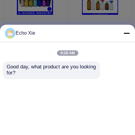
Renkli Küçük Cam
Eczane Yağları ve
şişeler Şişeler
Sıvıları Saklamak için
Echo Xie
Kabartma, 10ml Cam
Küçük Cam Flakon
Damlalık Şişeler
1ml/2ml/3ml/5ml /10ml
9:28 AM
En iyi fiyat
En iyi fiyat
Good day, what product are you looking 
for?
Bize ulaşın
Bize ulaşın
Daha fazla göster
Ana sayfa
Hakkımızda
Bize ulaşın
Desktop Site
Site Haritası
Privacy Policy