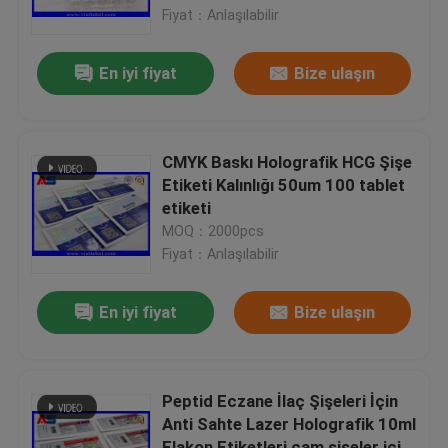
Fiyat：Anlaşılabilir
Fabrika turu
En iyi fiyat
Bize ulaşın
Kalite kontrol
CMYK Baskı Holografik HCG Şişe
Bize Ulaşın
Etiketi Kalınlığı 50um 100 tablet
etiketi
MOQ：2000pcs
Bir teklif isteği
Fiyat：Anlaşılabilir
10 mL Flakon Etiketleri
En iyi fiyat
Bize ulaşın
10ml Flakon Kutuları
Peptid Eczane İlaç Şişeleri İçin
Anti Sahte Lazer Holografik 10ml
Küçük Şişe Etiketleri
Flakon Etiketleri cam şişeler için