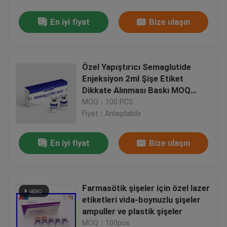
En iyi fiyat
Bize ulaşın
Özel Yapıştırıcı Semaglutide
Enjeksiyon 2ml Şişe Etiket
Dikkate Alınması Baskı MOQ
100pcs
MOQ：100 PCS
Fiyat：Anlaşılabilir
En iyi fiyat
Bize ulaşın
Ev
Farmasötik şişeler için özel lazer
Ürünler
etiketleri vida-boynuzlu şişeler
ampuller ve plastik şişeler
Hakkımızda
MOQ：100pcs