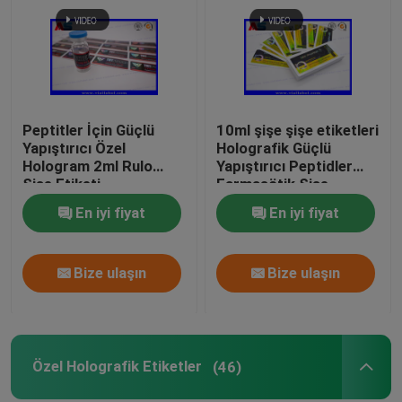
Fabrika turu
Kalite kontrol
Peptitler İçin Güçlü
10ml şişe şişe etiketleri
Yapıştırıcı Özel
Holografik Güçlü
Bize Ulaşın
Hologram 2ml Rulo
Yapıştırıcı Peptidler
Şişe Etiketi
Farmasötik Şişe
Etiketleri 25x60mm
En iyi fiyat
En iyi fiyat
Bir teklif isteği
Bize ulaşın
Bize ulaşın
10 mL Flakon Etiketleri
10ml Flakon Kutuları
Özel Holografik Etiketler
(46)
Küçük Şişe Etiketleri