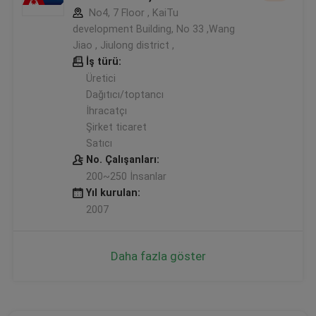
No4, 7 Floor , KaiTu
development Building, No 33 ,Wang
Jiao , Jiulong district ,
İş türü:
Üretici
Dağıtıcı/toptancı
İhracatçı
Şirket ticaret
Satıcı
No. Çalışanları:
200~250 İnsanlar
Yıl kurulan:
2007
Daha fazla göster