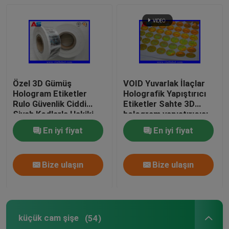
Özel Holografik Etiketler
küçük cam şişe
Özel 3D Gümüş
VOID Yuvarlak İlaçlar
Kapağı kapalı çevirin
Hologram Etiketler
Holografik Yapıştırıcı
Rulo Güvenlik Ciddi
Etiketler Sahte 3D
Siyah Kodlarla Hakiki
hologram yapıştırıcısı
Plastik şişeler hap
holografik güvenlik
En iyi fiyat
En iyi fiyat
etiketleri
İlaç ambalaj kutusu
Bize ulaşın
Bize ulaşın
Alüminyum folyo Çantalar
küçük cam şişe
(54)
Plastik blister ambalaj