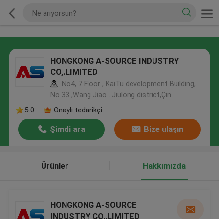
HONGKONG A-SOURCE INDUSTRY
CO,.LIMITED
No4, 7 Floor , KaiTu development Building,
No 33 ,Wang Jiao , Jiulong district,Çin
5.0
Onaylı tedarikçi
Şimdi ara
Bize ulaşın
Ürünler
Hakkımızda
HONGKONG A-SOURCE
INDUSTRY CO,.LIMITED