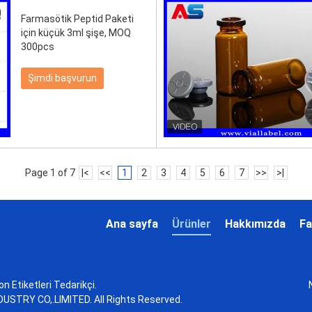
Farmasötik Peptid Paketi
için küçük 3ml şişe, MOQ
300pcs
Şimdi başvurun
Page 1 of 7
|<
<<
1
2
3
4
5
6
7
>>
>|
Ana sayfa
Ürünler
Hakkımızda
Fa
kon Etiketleri Tedarikçi.
STRY CO,.LIMITED. All Rights Reserved.