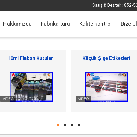
Satış & Destek :
852-5
Hakkımızda
Fabrika turu
Kalite kontrol
Bize U
Kapağı kapalı çevirin
Plastik şişeler hap
hd
hd
hd
hd