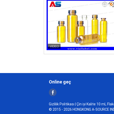
Online geç
Gizlilik Politikası
| Çin iyi Kalite 10 mL Fla
© 2015 - 2026 HONGKONG A-SOURCE INDU