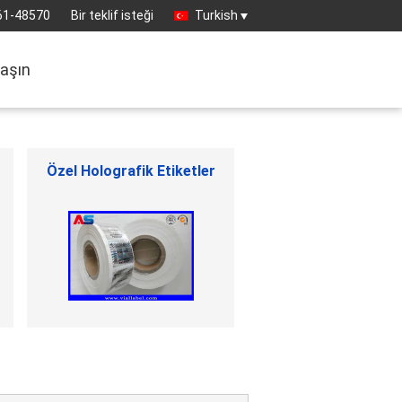
61-48570
Bir teklif isteği
Turkish
laşın
İlaç ambalaj kutusu