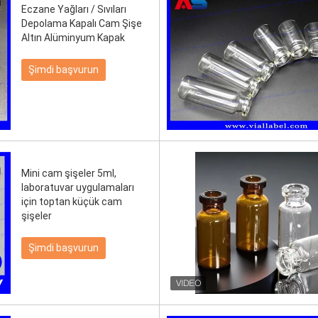
Eczane Yağları / Sıvıları
Depolama Kapalı Cam Şişe
Altın Alüminyum Kapak
Şimdi başvurun
Mini cam şişeler 5ml,
laboratuvar uygulamaları
için toptan küçük cam
şişeler
Şimdi başvurun