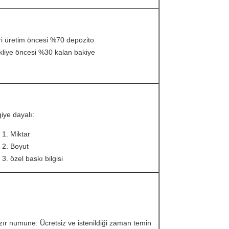
i üretim öncesi %70 depozito
liye öncesi %30 kalan bakiye
giye dayalı:
Miktar
Boyut
özel baskı bilgisi
ır numune: Ücretsiz ve istenildiği zaman temin