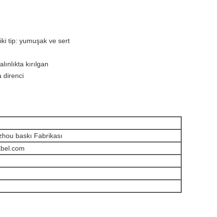
ki tip: yumuşak ve sert
lınlıkta kırılgan
 direnci
hou baskı Fabrikası
abel.com