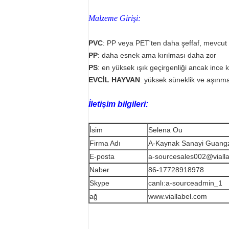
Malzeme Girişi:
PVC
:
PP veya PET'ten daha şeffaf, mevcut i
PP
: daha esnek ama kırılması daha zor
PS
: en yüksek ışık geçirgenliği ancak ince ka
EVCİL HAYVAN
:
yüksek süneklik ve aşınma
İletişim bilgileri:
İsim
Selena Ou
Firma Adı
A-Kaynak Sanayi Guangz
E-posta
a-sourcesales002@viall
Naber
86-17728918978
Skype
canlı:a-sourceadmin_1
ağ
www.viallabel.com