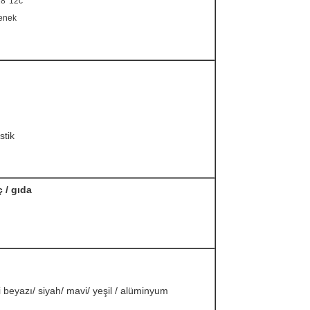
18*12c
enek
stik
ç / gıda
i beyazı/ siyah/ mavi/ yeşil / alüminyum