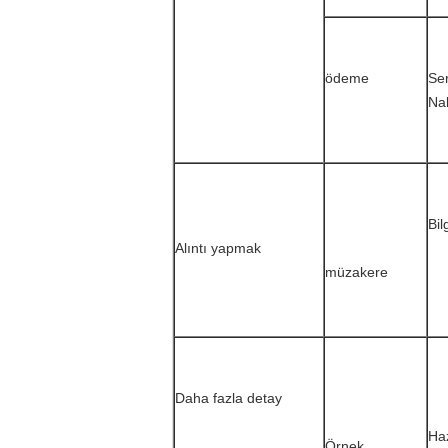
ödeme
Ser
Nak
Bil
Alıntı yapmak
müzakere
Daha fazla detay
Haz
Örnek