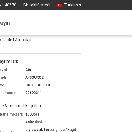
61-48570
Bir teklif isteği
Turkish
laşın
aç Tablet Ambalajı
yrıntıları:
yeri:
Çin
 adı:
A-SOURCE
ka:
SGS , ISO 9001
 numarası:
20190311
 & teslimat koşulları:
pariş miktarı:
1000pcs
Anlaşılabilir
dış plastik torba içinde / kağıt