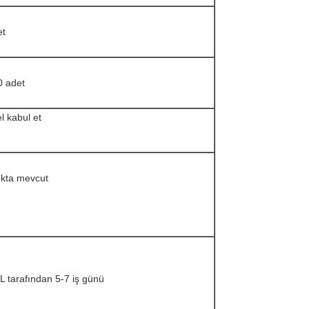
et
0 adet
l kabul et
okta mevcut
 tarafından 5-7 iş günü