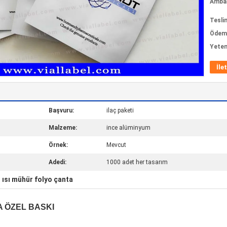
Ambala
Tesli
Ödeme
Yeten
İle
Başvuru:
ilaç paketi
Malzeme:
ince alüminyum
Örnek:
Mevcut
Adedi:
1000 adet her tasarım
ısı mühür folyo çanta
,
TA ÖZEL BASKI