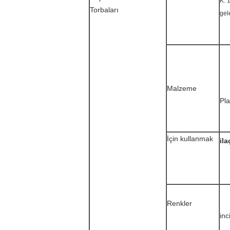
K: 
Torbaları
gel
Malzeme
Pla
İçin kullanmak
ila
Renkler
inc