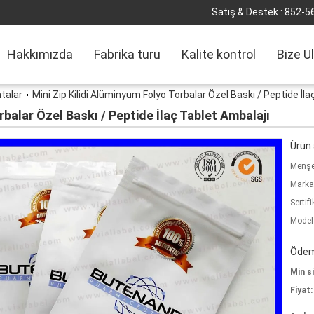
Satış & Destek :
852-5
Hakkımızda
Fabrika turu
Kalite kontrol
Bize U
talar
Mini Zip Kilidi Alüminyum Folyo Torbalar Özel Baskı / Peptide İl
rbalar Özel Baskı / Peptide İlaç Tablet Ambalajı
Ürün a
Menşe 
Marka
Sertifi
Model
Ödeme
Min si
Fiyat: