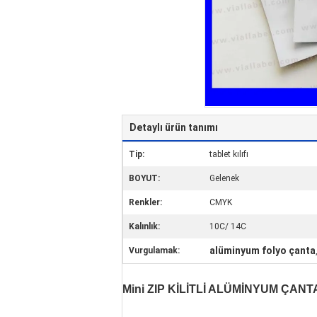
Detaylı ürün tanımı
Tip:
tablet kılıfı
BOYUT:
Gelenek
Renkler:
CMYK
Kalınlık:
10C/ 14C
alüminyum folyo çanta
Vurgulamak:
Mini ZIP KİLİTLİ ALÜMİNYUM ÇAN