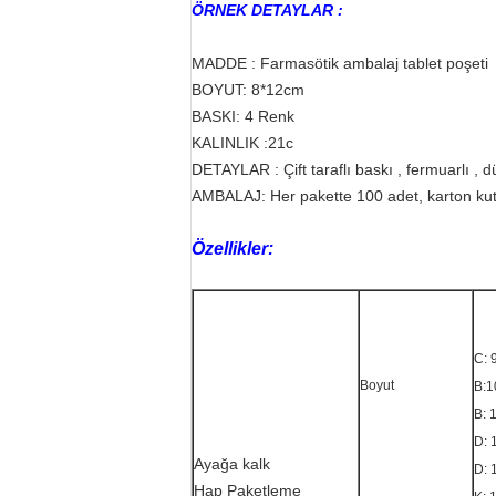
ÖRNEK DETAYLAR :
MADDE : Farmasötik ambalaj tablet poşeti
BOYUT: 8*12cm
BASKI: 4 Renk
KALINLIK :21c
DETAYLAR : Çift taraflı baskı , fermuarlı , 
AMBALAJ: Her pakette 100 adet, karton ku
Özellikler:
C: 
Boyut
B:
1
B: 
D: 
Ayağa kalk
D: 
Hap Paketleme