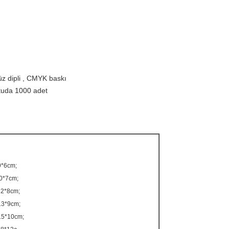
düz dipli , CMYK baskı
tuda 1000 adet
9*6cm;
0*7cm;
12*8cm;
13*9cm;
15*10cm;