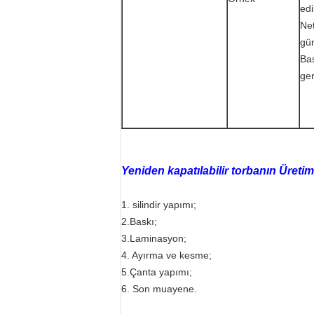
edil
Net
gü
Bas
ger
Yeniden kapatılabilir torbanın Üreti
1. silindir yapımı;
2.Baskı;
3.Laminasyon;
4. Ayırma ve kesme;
5.Çanta yapımı;
6. Son muayene.