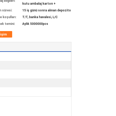
j bilgileri:
kutu ambalaj karton +
m süresi:
15 iş günü sonra alınan depozito
 koşulları:
T/T, banka havalesi, L/C
ek temini:
Aylık 5000000pcs
tişim