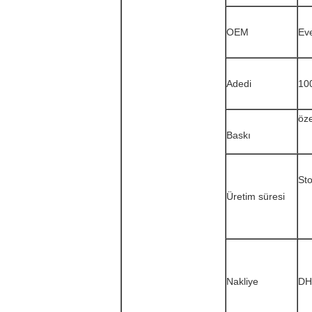
OEM
Ev
Adedi
10
öze
Baskı
St
Üretim süresi
Nakliye
DHL