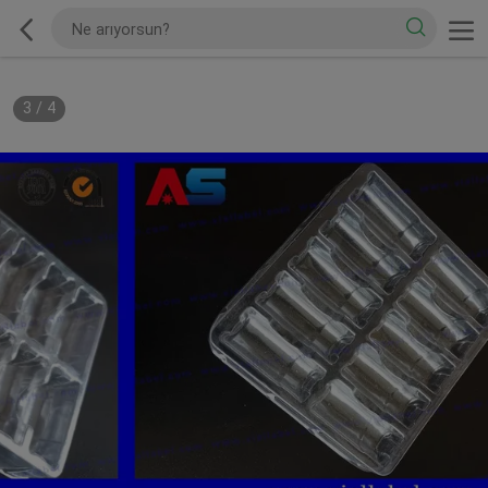
3
/
4