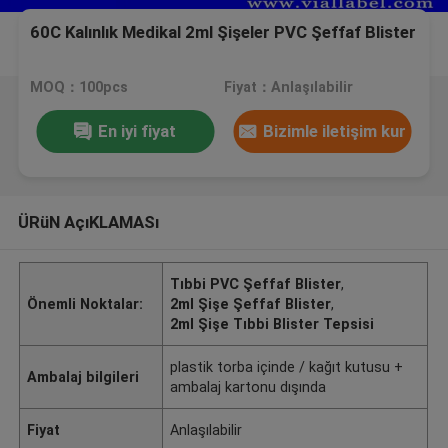
60C Kalınlık Medikal 2ml Şişeler PVC Şeffaf Blister
MOQ：100pcs
Fiyat：Anlaşılabilir
En iyi fiyat
Bizimle iletişim kur
ÜRüN AçıKLAMASı
Tıbbi PVC Şeffaf Blister
,
Önemli Noktalar:
2ml Şişe Şeffaf Blister
,
2ml Şişe Tıbbi Blister Tepsisi
plastik torba içinde / kağıt kutusu +
Ambalaj bilgileri
ambalaj kartonu dışında
Fiyat
Anlaşılabilir