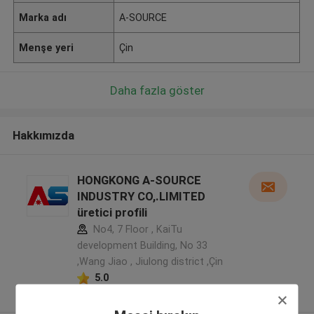
Marka adı
A-SOURCE
Menşe yeri
Çin
Daha fazla göster
Hakkımızda
HONGKONG A-SOURCE
INDUSTRY CO,.LIMITED
üretici profili
No4, 7 Floor , KaiTu
development Building, No 33
,Wang Jiao , Jiulong district ,Çin
5.0
Onaylı tedarikçi