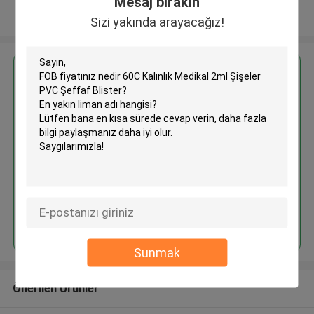
Mesaj bırakın
Daha fazla göster
Sizi yakında arayacağız!
En İyi Fiyatı Alın
60C Kalınlık Medikal 2ml Şişeler
PVC Şeffaf Blister
Devam et
Sunmak
Önerilen Ürünler