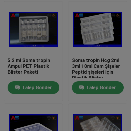
5 2 ml Soma tropin
Soma tropin Hcg 2ml
Ampul PET Plastik
3ml 10ml Cam Şişeler
Blister Paketi
Peptid şişeleri için
Plastik Blister
Ambalajı
Talep Gönder
Talep Gönder
Ev
Ürünler
Hakkımızda