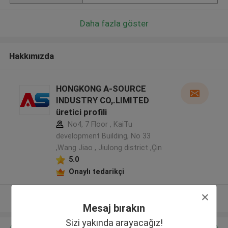
Daha fazla göster
Hakkımızda
HONGKONG A-SOURCE
INDUSTRY CO,.LIMITED
üretici profili
No4, 7 Floor , KaiTu
development Building, No 33
,Wang Jiao , Jiulong district ,Çin
5.0
Onaylı tedarikçi
Daha fazla göster
Mesaj bırakın
Sizi yakında arayacağız!