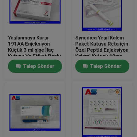
Yaşlanmaya Karşı
Synedica Yeşil Kalem
191AA Enjeksiyon
Paket Kutusu Reta için
Küçük 3 ml şişe İlaç
Özel Peptid Enjeksiyon
Kutusu Ve Etiket Baskı
Kalemi Kutusu 40mg
Genetropin
Peptid Enjeksiyon
Talep Gönder
Talep Gönder
Kalemi, Synedica
Enjeksiyon Kalemi
Ev
Ürünler
Hakkımızda