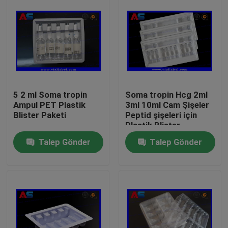
5 2 ml Soma tropin
Soma tropin Hcg 2ml
Ampul PET Plastik
3ml 10ml Cam Şişeler
Blister Paketi
Peptid şişeleri için
Plastik Blister
Ambalajı
Talep Gönder
Talep Gönder
Ev
Ürünler
Hakkımızda