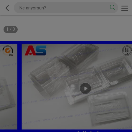
1
/
3