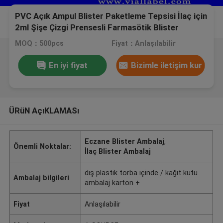
PVC Açık Ampul Blister Paketleme Tepsisi İlaç için
2ml Şişe Çizgi Prensesli Farmasötik Blister
Paketleme
MOQ：500pcs
Fiyat：Anlaşılabilir
En iyi fiyat
Bizimle iletişim kur
ÜRüN AçıKLAMASı
Eczane Blister Ambalaj
,
Önemli Noktalar:
İlaç Blister Ambalaj
dış plastik torba içinde / kağıt kutu
Ambalaj bilgileri
ambalaj karton +
Fiyat
Anlaşılabilir