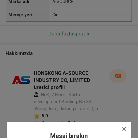
Marka adı
A-SOURCE
Menşe yeri
Çin
Daha fazla göster
Hakkımızda
HONGKONG A-SOURCE
INDUSTRY CO,.LIMITED
üretici profili
No4, 7 Floor , KaiTu
development Building, No 33
,Wang Jiao , Jiulong district ,Çin
5.0
Onaylı tedarikçi
Mesaj bırakın