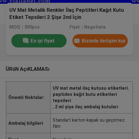
UV Mat Metalik Renkler İlaç Peptitleri Kağıt Kutu
Etiket Tepsileri 2 Şişe 2ml İçin
MOQ：500pcs
Fiyat：Negotiate
En iyi fiyat
Bizimle iletişim kur
ÜRüN AçıKLAMASı
UV mat metal ilaç kutusu etiketleri
,
peptides kağıt kutu etiketleri
Önemli Noktalar:
tepsileri
,
2 ml şişe ilaç ambalaj kutuları
Standart karton kapak su geçirmez
Ambalaj bilgileri
film