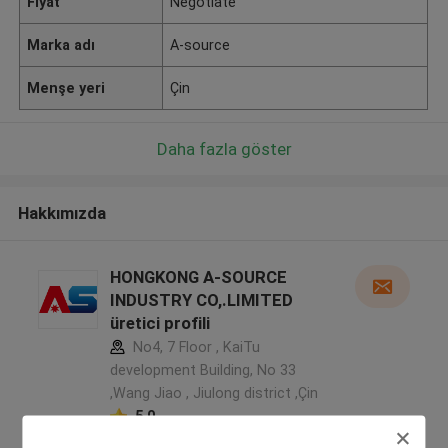
Fiyat
Negotiate
Marka adı
A-source
Menşe yeri
Çin
Daha fazla göster
Hakkımızda
HONGKONG A-SOURCE
INDUSTRY CO,.LIMITED
üretici profili
No4, 7 Floor , KaiTu
development Building, No 33
,Wang Jiao , Jiulong district ,Çin
5.0
Onaylı tedarikçi