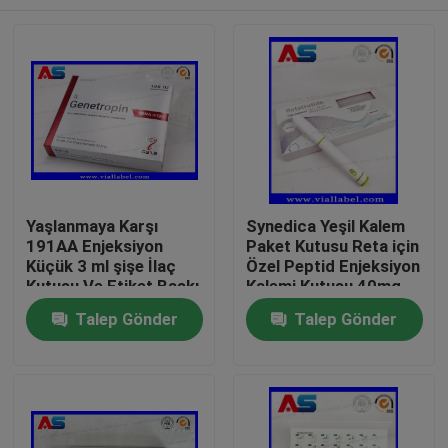
Yaşlanmaya Karşı
Synedica Yeşil Kalem
191AA Enjeksiyon
Paket Kutusu Reta için
Küçük 3 ml şişe İlaç
Özel Peptid Enjeksiyon
Kutusu Ve Etiket Baskı
Kalemi Kutusu 40mg
Genetropin
Peptid Enjeksiyon
Ev
Talep Gönder
Talep Gönder
Kalemi, Synedica
Enjeksiyon Kalemi
Ürünler
Hakkımızda