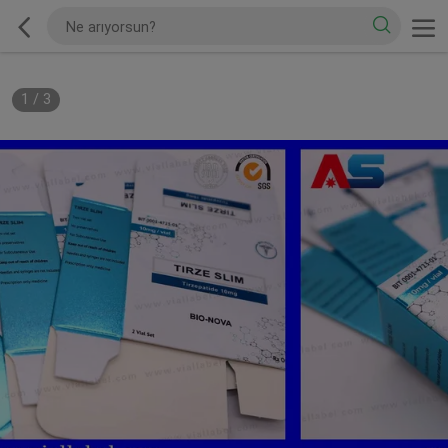
1
/
3