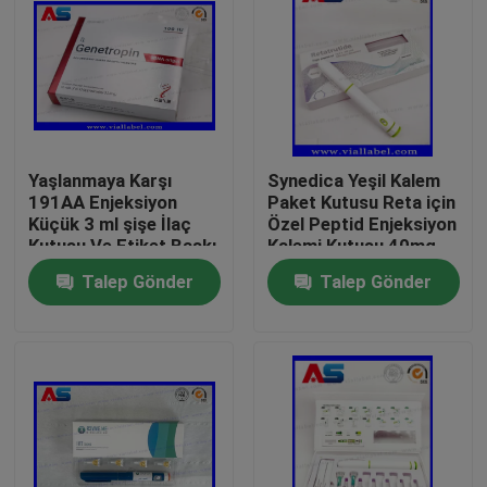
Yaşlanmaya Karşı
Synedica Yeşil Kalem
191AA Enjeksiyon
Paket Kutusu Reta için
Küçük 3 ml şişe İlaç
Özel Peptid Enjeksiyon
Kutusu Ve Etiket Baskı
Kalemi Kutusu 40mg
Genetropin
Peptid Enjeksiyon
Talep Gönder
Talep Gönder
Kalemi, Synedica
Enjeksiyon Kalemi
Ev
Ürünler
Hakkımızda