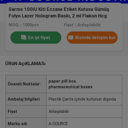
Sarms 100IU Kiti Eczane Etiket Kutusu Gümüş
Folyo Lazer Hologram Baskı, 2 ml Flakon Hcg
Peptide Hap Ilaç Kutusu Etiketleri
MOQ：1000pcs
Fiyat：Anlaşılabilir
En iyi fiyat
Bizimle iletişim kur
ÜRüN AçıKLAMASı
paper pill box
,
Önemli Noktalar:
pharmaceutical boxes
Ambalaj bilgileri
Plastik Çanta içinde kutunun dışında
Fiyat
Anlaşılabilir
Marka adı
A-SOURCE