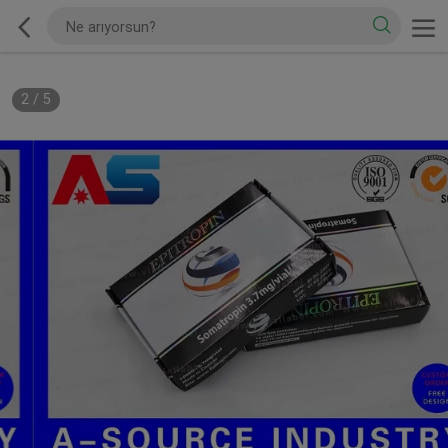
2
/
5