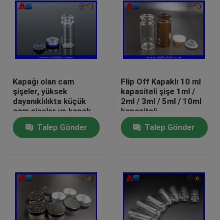
Kapağı olan cam
Flip Off Kapaklı 10 ml
şişeler, yüksek
kapasiteli şişe 1ml /
dayanıklılıkta küçük
2ml / 3ml / 5ml / 10ml
cam şişeler ve kapak
kapasiteli
açılır
Talep Gönder
Talep Gönder
Ev
Ürünler
Hakkımızda