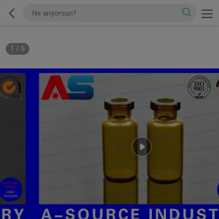
1
/
6