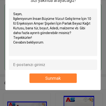
Sizi yakında arayacağız!
En İyi Fiyatı Alın
İnsan Büyüme Vücut Geliştirme
İçin 10 IU Enjeksiyon Amper
Şişeleri İçin Parlak Beyaz Kağıt
Kutusu
Devam et
Sunmak
Önerilen Ürünler