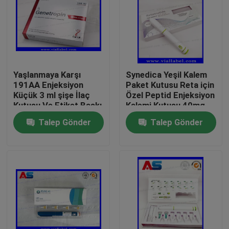
Yaşlanmaya Karşı
Synedica Yeşil Kalem
191AA Enjeksiyon
Paket Kutusu Reta için
Küçük 3 ml şişe İlaç
Özel Peptid Enjeksiyon
Kutusu Ve Etiket Baskı
Kalemi Kutusu 40mg
Genetropin
Peptid Enjeksiyon
Talep Gönder
Talep Gönder
Kalemi, Synedica
Enjeksiyon Kalemi
Ev
Ürünler
Hakkımızda