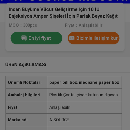
İnsan Büyüme Vücut Geliştirme İçin 10 IU
Enjeksiyon Amper Şişeleri İçin Parlak Beyaz Kağıt
Kutusu
MOQ：300pcs
Fiyat：Anlaşılabilir
En iyi fiyat
Bizimle iletişim kur
ÜRüN AçıKLAMASı
Önemli Noktalar:
paper pill box
,
medicine paper box
Ambalaj bilgileri
Plastik Çanta içinde kutunun dışında
Fiyat
Anlaşılabilir
Marka adı
A-SOURCE