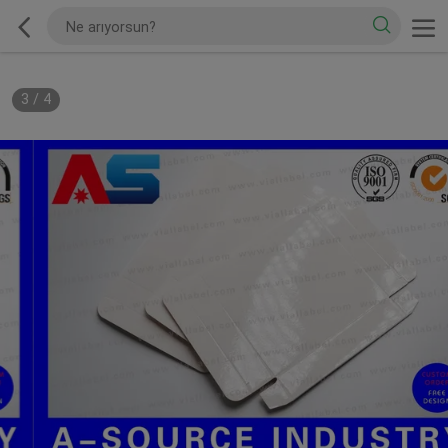
3
/
4