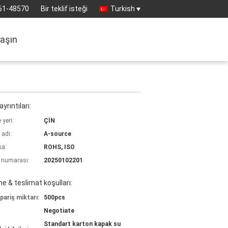
61-48570
Bir teklif isteği
Turkish
laşın
yrıntıları:
yeri:
ÇİN
 adı:
A-source
ka:
ROHS, ISO
 numarası:
20250102201
 & teslimat koşulları:
pariş miktarı:
500pcs
Negotiate
Standart karton kapak su