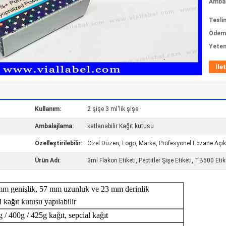
Ambala
Tesli
Ödeme
Yeten
İle
Kullanım:
2 şişe 3 ml'lik şişe
Ambalajlama:
katlanabilir Kağıt kutusu
Özelleştirilebilir:
Özel Düzen, Logo, Marka, Profesyonel Eczane Açı
Ürün Adı:
3ml Flakon Etiketi, Peptitler Şişe Etiketi, TB500 Etik
mm genişlik, 57 mm uzunluk ve 23 mm derinlik
 kağıt kutusu yapılabilir
 / 400g / 425g kağıt, sepcial kağıt