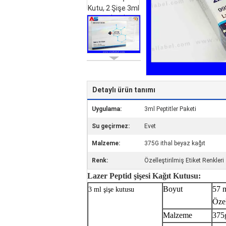
Detaylı ürün tanımı
Uygulama:
3ml Peptitler Paketi
Su geçirmez:
Evet
Malzeme:
375G ithal beyaz kağıt
Renk:
Özelleştirilmiş Etiket Renkleri
Lazer Peptid şişesi Kağıt Kutusu:
Boyut
57 
3 ml şişe kutusu
Özel
Malzeme
375g