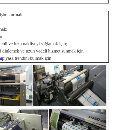
tişim kurmalı.
mak;
in
nli ve hızlı nakliyeyi sağlamak için;
izi dinlemek ve uzun vadeli hizmet sunmak için
ı
piyasa trendini bulmak için.