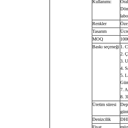
Kullanımı:
Oral
Döne
labo
Renkler
Özel
Tasarım
Ücre
MOQ
100
Baskı seçeneği
1. 
2. Ç
3. 
4. S
5. 
Güm
7. A
8. 3
Üretim süresi
Depo
gün
Denizcilik
DHL
Fiyat
müz