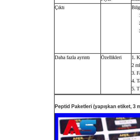
Çıktı
Bilg
Daha fazla ayrıntı
Özellikleri
1. K
2 ml
3. F
4. T
5. T
Peptid Paketleri (yapışkan etiket, 3 ml