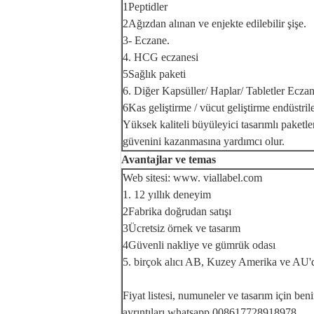
1Peptidler
2Ağızdan alınan ve enjekte edilebilir şişe.
3- Eczane.
4. HCG eczanesi
5Sağlık paketi
6. Diğer Kapsüller/ Haplar/ Tabletler Eczan
6Kas geliştirme / vücut geliştirme endüstrile
Yüksek kaliteli büyüleyici tasarımlı paketle
güvenini kazanmasına yardımcı olur.
Avantajlar ve temas
Web sitesi: www. viallabel.com
1. 12 yıllık deneyim
2Fabrika doğrudan satışı
3Ücretsiz örnek ve tasarım
4Güvenli nakliye ve gümrük odası
5. birçok alıcı AB, Kuzey Amerika ve AU'
Fiyat listesi, numuneler ve tasarım için ben
ayrıntıları whatsapp 008617728918978