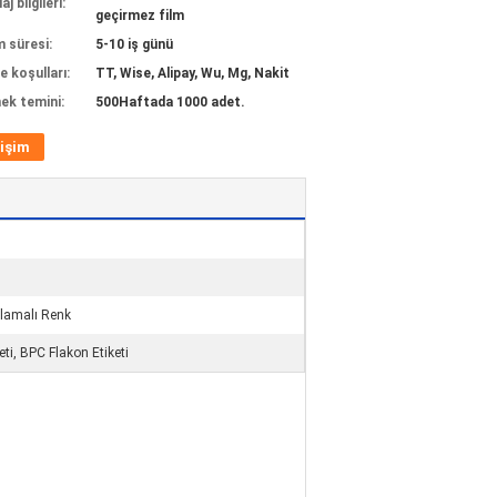
j bilgileri:
geçirmez film
m süresi:
5-10 iş günü
 koşulları:
TT, Wise, Alipay, Wu, Mg, Nakit
ek temini:
500Haftada 1000 adet.
tişim
klamalı Renk
eti, BPC Flakon Etiketi