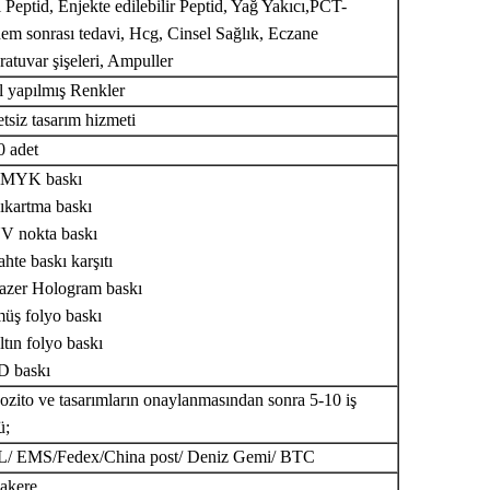
 Peptid, Enjekte edilebilir Peptid, Yağ Yakıcı,
PCT-
m sonrası tedavi, Hcg, Cinsel Sağlık, Eczane
ratuvar şişeleri, Ampuller
 yapılmış Renkler
tsiz tasarım hizmeti
0 adet
CMYK baskı
ıkartma baskı
UV nokta baskı
ahte baskı karşıtı
Lazer Hologram baskı
üş folyo baskı
ltın folyo baskı
D baskı
zito ve tasarımların onaylanmasından sonra 5-10 iş
ü;
/ EMS/Fedex/China post/ Deniz Gemi/ BTC
akere