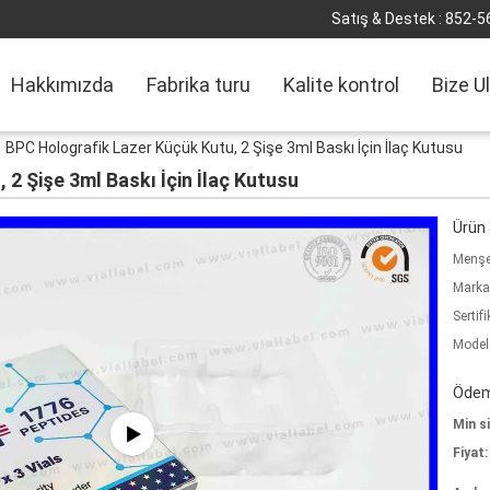
Satış & Destek :
852-5
Hakkımızda
Fabrika turu
Kalite kontrol
Bize U
BPC Holografik Lazer Küçük Kutu, 2 Şişe 3ml Baskı İçin İlaç Kutusu
2 Şişe 3ml Baskı İçin İlaç Kutusu
Ürün a
Menşe 
Marka
Sertifi
Model
Ödeme
Min si
Fiyat: