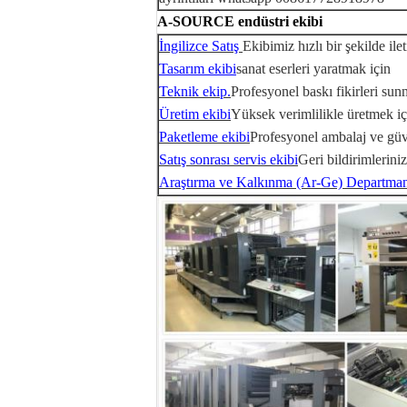
A-SOURCE endüstri ekibi
İngilizce Satış
Ekibimiz hızlı bir şekilde ile
Tasarım ekibi
sanat eserleri yaratmak için
Teknik ekip.
Profesyonel baskı fikirleri sun
Üretim ekibi
Yüksek verimlilikle üretmek iç
Paketleme ekibi
Profesyonel ambalaj ve güve
Satış sonrası servis ekibi
Geri bildirimlerin
Araştırma ve Kalkınma (Ar-Ge) Departman