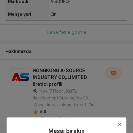
Marka adı
A-SOURCE
Menşe yeri
Çin
Daha fazla göster
Hakkımızda
HONGKONG A-SOURCE
INDUSTRY CO,.LIMITED
üretici profili
No4, 7 Floor , KaiTu
development Building, No 33
,Wang Jiao , Jiulong district ,Çin
5.0
Onaylı tedarikçi
Mesaj bırakın