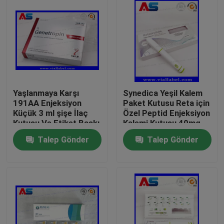
Yaşlanmaya Karşı
Synedica Yeşil Kalem
191AA Enjeksiyon
Paket Kutusu Reta için
Küçük 3 ml şişe İlaç
Özel Peptid Enjeksiyon
Kutusu Ve Etiket Baskı
Kalemi Kutusu 40mg
Genetropin
Peptid Enjeksiyon
Talep Gönder
Talep Gönder
Kalemi, Synedica
Enjeksiyon Kalemi
Ev
Ürünler
Hakkımızda