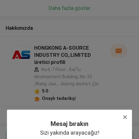
Daha fazla göster
Hakkımızda
HONGKONG A-SOURCE
INDUSTRY CO,.LIMITED
üretici profili
No4, 7 Floor , KaiTu
development Building, No 33
,Wang Jiao , Jiulong district ,Çin
5.0
Onaylı tedarikçi
Daha fazla göster
Mesaj bırakın
Sizi yakında arayacağız!
En İyi Fiyatı Alın