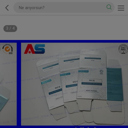
3
/
4