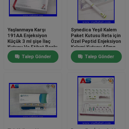
Yaşlanmaya Karşı
Synedica Yeşil Kalem
191AA Enjeksiyon
Paket Kutusu Reta için
Küçük 3 ml şişe İlaç
Özel Peptid Enjeksiyon
Kutusu Ve Etiket Baskı
Kalemi Kutusu 40mg
Genetropin
Peptid Enjeksiyon
Talep Gönder
Talep Gönder
Kalemi, Synedica
Enjeksiyon Kalemi
Ev
Ürünler
Hakkımızda