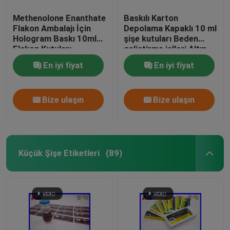
Methenolone Enanthate
Baskılı Karton
Flakon Ambalajı İçin
Depolama Kapaklı 10 ml
Hologram Baskı 10ml
şişe kutuları Beden
Flakon Kutuları
geliştirme jelleri Altın
folyo ambalaj Altın
En iyi fiyat
En iyi fiyat
folyo / hologram etkisi
Bize ulaşın
Bize ulaşın
Küçük Şişe Etiketleri
(89)