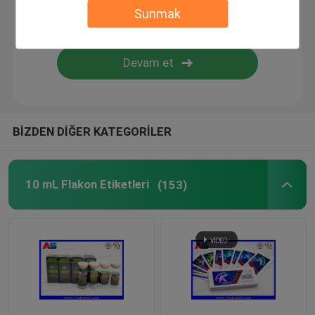
Sunmak
Özel Kozmetik Etiketleri
Farmasötik Cam Ampuller
hap şişe etiketi
BİZDEN DİĞER KATEGORİLER
Manuel Flakon kıvırıcı
10 mL Flakon Etiketleri
(153)
Özel Broşür Baskısı
Alışveriş Kağıt Torbası