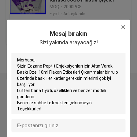
MOQ：2000PCS
Fiyat：Anlaşılabilir
Özel Holografik Etiketler
En iyi fiyat
Bize ulaşın
Mesaj bırakın
küçük cam şişe
Sizi yakında arayacağız!
Kapağı kapalı çevirin
Daha fazla göster
Plastik şişeler hap
Mesaj bırakın
İlaç ambalaj kutusu
Sizi yakında arayacağız!
Alüminyum folyo Çantalar
Plastik blister ambalaj