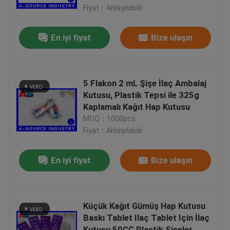
Fiyat：Anlaşılabilir
Fabrika turu
En iyi fiyat
Bize ulaşın
Kalite kontrol
5 Flakon 2 mL Şişe İlaç Ambalaj
Bize Ulaşın
Kutusu, Plastik Tepsi ile 325g
Kaplamalı Kağıt Hap Kutusu
MOQ：1000pcs
Bir teklif isteği
Fiyat：Anlaşılabilir
10 mL Flakon Etiketleri
En iyi fiyat
Bize ulaşın
10ml Flakon Kutuları
Küçük Kağıt Gümüş Hap Kutusu
Baskı Tablet Ilaç Tablet Için İlaç
Küçük Şişe Etiketleri
Kutusu 50CC Plastik Şişeler