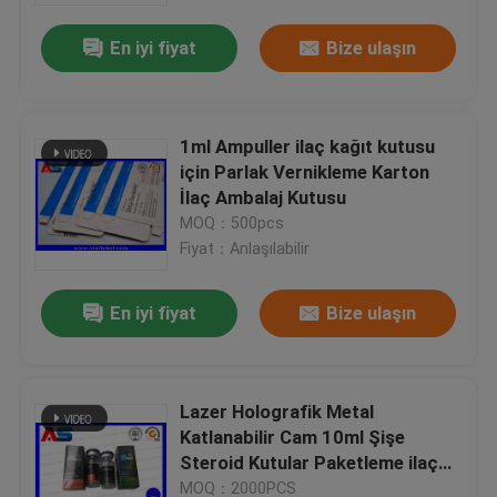
En iyi fiyat
Bize ulaşın
1ml Ampuller ilaç kağıt kutusu
için Parlak Vernikleme Karton
İlaç Ambalaj Kutusu
MOQ：500pcs
Fiyat：Anlaşılabilir
En iyi fiyat
Bize ulaşın
Ev
Lazer Holografik Metal
Ürünler
Katlanabilir Cam 10ml Şişe
Steroid Kutular Paketleme ilaç
kutuları etiket
Hakkımızda
MOQ：2000PCS