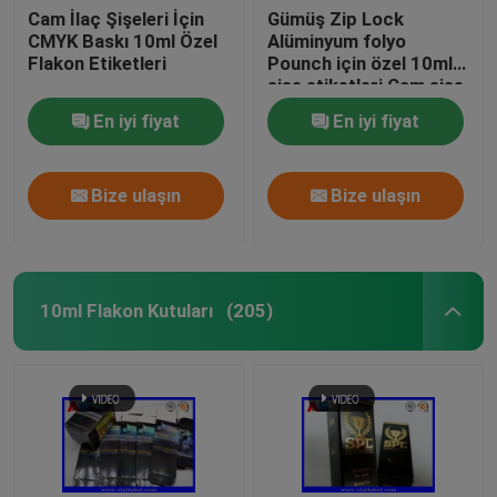
Cam İlaç Şişeleri İçin
Gümüş Zip Lock
CMYK Baskı 10ml Özel
Alüminyum folyo
Flakon Etiketleri
Pounch için özel 10ml
şişe etiketleri Cam şişe
etiketleri baskı
En iyi fiyat
En iyi fiyat
Bize ulaşın
Bize ulaşın
10ml Flakon Kutuları
(205)