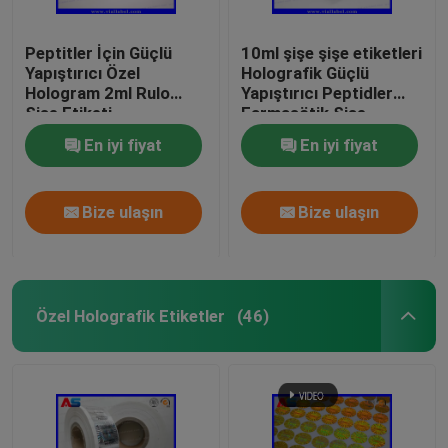
Peptitler İçin Güçlü
10ml şişe şişe etiketleri
Yapıştırıcı Özel
Holografik Güçlü
Hologram 2ml Rulo
Yapıştırıcı Peptidler
Şişe Etiketi
Farmasötik Şişe
Etiketleri 25x60mm
En iyi fiyat
En iyi fiyat
Bize ulaşın
Bize ulaşın
Özel Holografik Etiketler
(46)