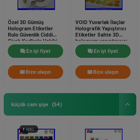
Özel 3D Gümüş
VOID Yuvarlak İlaçlar
Hologram Etiketler
Holografik Yapıştırıcı
Rulo Güvenlik Ciddi
Etiketler Sahte 3D
Siyah Kodlarla Hakiki
hologram yapıştırıcısı
holografik güvenlik
En iyi fiyat
En iyi fiyat
etiketleri
Bize ulaşın
Bize ulaşın
küçük cam şişe
(54)