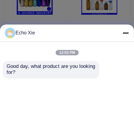
Renkli Küçük Cam
Eczane Yağları ve
şişeler Şişeler
Sıvıları Saklamak için
Echo Xie
Kabartma, 10ml Cam
Küçük Cam Flakon
Damlalık Şişeler
1ml/2ml/3ml/5ml /10ml
12:02 PM
En iyi fiyat
En iyi fiyat
Good day, what product are you looking 
for?
Bize ulaşın
Bize ulaşın
Daha fazla göster
Ana sayfa
Hakkımızda
Bize ulaşın
Desktop Site
Site Haritası
Privacy Policy