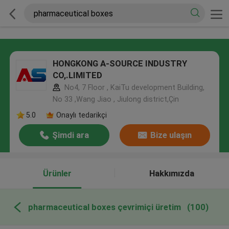
HONGKONG A-SOURCE INDUSTRY
CO,.LIMITED
No4, 7 Floor , KaiTu development Building,
No 33 ,Wang Jiao , Jiulong district,Çin
5.0
Onaylı tedarikçi
Şimdi ara
Bize ulaşın
Ürünler
Hakkımızda
pharmaceutical boxes çevrimiçi üretim
(100)