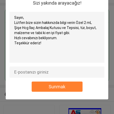
Sizi yakında arayacağız!
En İyi Fiyatı Alın
Özel 2 mL Şişe Hcg İlaç Ambalaj
Kutusu ve Tepsisi
Devam et
Sunmak
Önerilen Ürünler