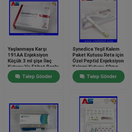
Yaşlanmaya Karşı
Synedica Yeşil Kalem
191AA Enjeksiyon
Paket Kutusu Reta için
Küçük 3 ml şişe İlaç
Özel Peptid Enjeksiyon
Kutusu Ve Etiket Baskı
Kalemi Kutusu 40mg
Genetropin
Peptid Enjeksiyon
Talep Gönder
Talep Gönder
Kalemi, Synedica
Enjeksiyon Kalemi
Ev
Ürünler
Hakkımızda