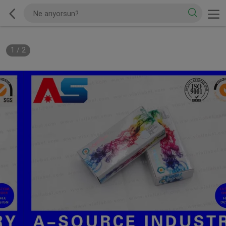
1
/
2