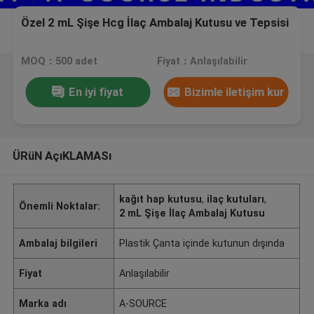
Özel 2 mL Şişe Hcg İlaç Ambalaj Kutusu ve Tepsisi
MOQ：500 adet
Fiyat：Anlaşılabilir
En iyi fiyat
Bizimle iletişim kur
ÜRüN AçıKLAMASı
kağıt hap kutusu
,
ilaç kutuları
,
Önemli Noktalar:
2 mL Şişe İlaç Ambalaj Kutusu
Ambalaj bilgileri
Plastik Çanta içinde kutunun dışında
Fiyat
Anlaşılabilir
Marka adı
A-SOURCE