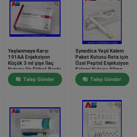
Yaşlanmaya Karşı
Synedica Yeşil Kalem
191AA Enjeksiyon
Paket Kutusu Reta için
Küçük 3 ml şişe İlaç
Özel Peptid Enjeksiyon
Kutusu Ve Etiket Baskı
Kalemi Kutusu 40mg
Genetropin
Peptid Enjeksiyon
Talep Gönder
Talep Gönder
Kalemi, Synedica
Enjeksiyon Kalemi
Ev
Ürünler
Hakkımızda