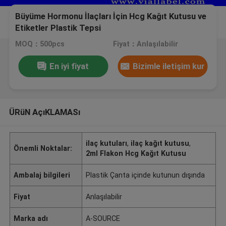
Büyüme Hormonu İlaçları İçin Hcg Kağıt Kutusu ve
Etiketler Plastik Tepsi
MOQ：500pcs
Fiyat：Anlaşılabilir
En iyi fiyat
Bizimle iletişim kur
ÜRüN AçıKLAMASı
ilaç kutuları
,
ilaç kağıt kutusu
,
Önemli Noktalar:
2ml Flakon Hcg Kağıt Kutusu
Ambalaj bilgileri
Plastik Çanta içinde kutunun dışında
Fiyat
Anlaşılabilir
Marka adı
A-SOURCE