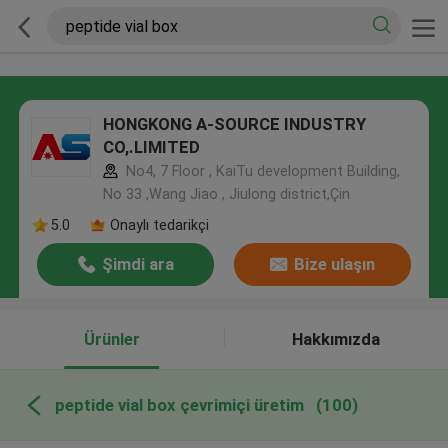
HONGKONG A-SOURCE INDUSTRY
CO,.LIMITED
No4, 7 Floor , KaiTu development Building,
No 33 ,Wang Jiao , Jiulong district,Çin
5.0
Onaylı tedarikçi
Şimdi ara
Bize ulaşın
Ürünler
Hakkımızda
peptide vial box çevrimiçi üretim
(100)