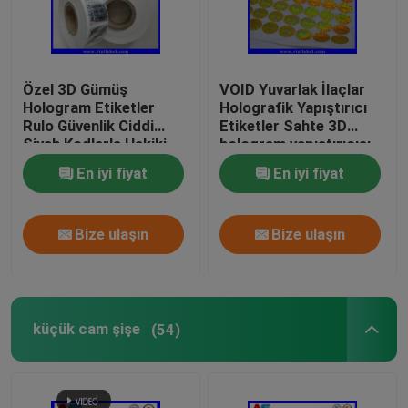
Özel 3D Gümüş
VOID Yuvarlak İlaçlar
Hologram Etiketler
Holografik Yapıştırıcı
Rulo Güvenlik Ciddi
Etiketler Sahte 3D
Siyah Kodlarla Hakiki
hologram yapıştırıcısı
holografik güvenlik
En iyi fiyat
En iyi fiyat
etiketleri
Bize ulaşın
Bize ulaşın
küçük cam şişe
(54)