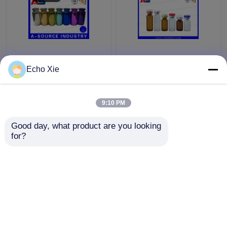
Renkli Küçük Cam
Eczane Yağları ve
şişeler Şişeler
Sıvıları Saklamak için
Echo Xie
Kabartma, 10ml Cam
Küçük Cam Flakon
Damlalık Şişeler
1ml/2ml/3ml/5ml /10ml
9:10 PM
En iyi fiyat
En iyi fiyat
Good day, what product are you looking 
for?
Bize ulaşın
Bize ulaşın
Daha fazla göster
Ana sayfa
Hakkımızda
Bize ulaşın
Desktop Site