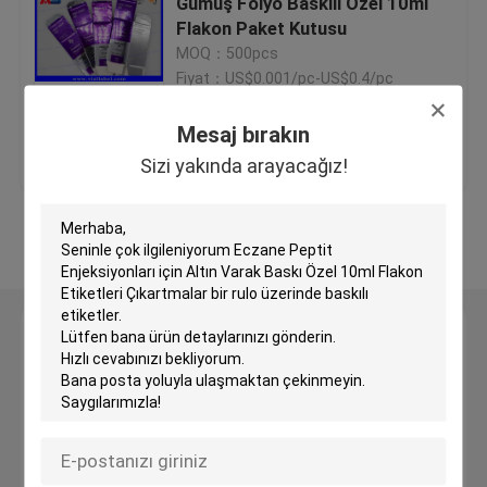
Gümüş Folyo Baskılı Özel 10ml
Flakon Paket Kutusu
MOQ：500pcs
Özel Holografik Etiketler
Fiyat：US$0.001/pc-US$0.4/pc
küçük cam şişe
Mesaj bırakın
En iyi fiyat
Bize ulaşın
Sizi yakında arayacağız!
Kapağı kapalı çevirin
Daha fazla göster
Plastik şişeler hap
İlaç ambalaj kutusu
Mesaj bırakın
Sizi yakında arayacağız!
Alüminyum folyo Çantalar
Plastik blister ambalaj