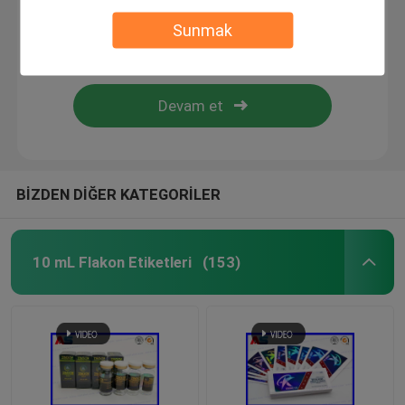
Sunmak
Özel Kozmetik Etiketleri
Farmasötik Cam Ampuller
hap şişe etiketi
BİZDEN DİĞER KATEGORİLER
Manuel Flakon kıvırıcı
10 mL Flakon Etiketleri
(153)
Özel Broşür Baskısı
Alışveriş Kağıt Torbası