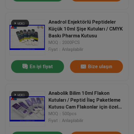
Anadrol Enjektörlü Peptideler
Küçük 10ml Şişe Kutuları / CMYK
Baskı Pharma Kutusu
MOQ：2000PCS
Fiyat：Anlaşılabilir
En iyi fiyat
Bize ulaşın
Anabolik Bilim 10ml Flakon
Kutuları / Peptid İlaç Paketleme
Kutusu Cam Flakonlar için özel
basılı kutular
MOQ：500pcs
Fiyat：Anlaşılabilir