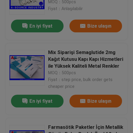
Baskı
MOQ：500pcs
Fiyat：Anlaşılabilir
Fabrika turu
En iyi fiyat
Bize ulaşın
Kalite kontrol
Mix Siparişi Semaglutide 2mg
Bize Ulaşın
Kağıt Kutusu Kapı Kapı Hizmetleri
ile Yüksek Kaliteli Metal Renkler
MOQ：500pcs
Bir teklif isteği
Fiyat：step price, bulk order gets
cheaper price
10 mL Flakon Etiketleri
En iyi fiyat
Bize ulaşın
10ml Flakon Kutuları
Farmasötik Paketler İçin Metallik
Küçük Şişe Etiketleri