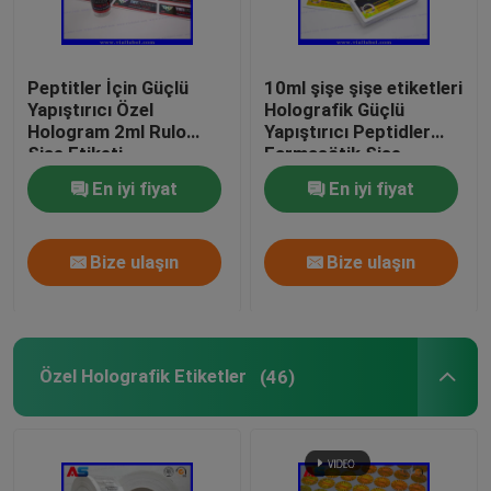
Peptitler İçin Güçlü
10ml şişe şişe etiketleri
Yapıştırıcı Özel
Holografik Güçlü
Hologram 2ml Rulo
Yapıştırıcı Peptidler
Şişe Etiketi
Farmasötik Şişe
Etiketleri 25x60mm
En iyi fiyat
En iyi fiyat
Bize ulaşın
Bize ulaşın
Özel Holografik Etiketler
(46)