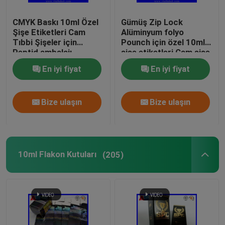
CMYK Baskı 10ml Özel
Gümüş Zip Lock
Şişe Etiketleri Cam
Alüminyum folyo
Tıbbi Şişeler için
Pounch için özel 10ml
Peptid ambalajı
şişe etiketleri Cam şişe
etiketleri baskı
En iyi fiyat
En iyi fiyat
Bize ulaşın
Bize ulaşın
10ml Flakon Kutuları
(205)