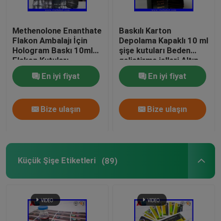
Methenolone Enanthate
Baskılı Karton
Flakon Ambalajı İçin
Depolama Kapaklı 10 ml
Hologram Baskı 10ml
şişe kutuları Beden
Flakon Kutuları
geliştirme jelleri Altın
folyo ambalaj Altın
En iyi fiyat
En iyi fiyat
folyo / hologram etkisi
Bize ulaşın
Bize ulaşın
Küçük Şişe Etiketleri
(89)