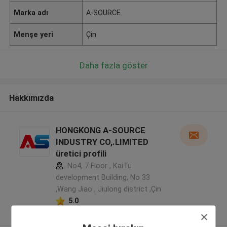
Marka adı
A-SOURCE
Menşe yeri
Çin
Daha fazla göster
Hakkımızda
HONGKONG A-SOURCE
INDUSTRY CO,.LIMITED
üretici profili
No4, 7 Floor , KaiTu
development Building, No 33
,Wang Jiao , Jiulong district ,Çin
5.0
Onaylı tedarikçi