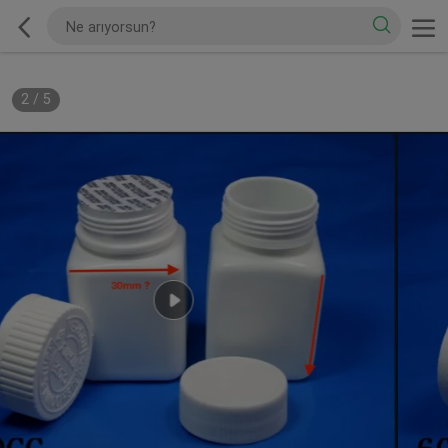
2
/
5