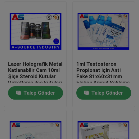
Lazer Holografik Metal
1ml Testosteron
Katlanabilir Cam 10ml
Propionat için Anti
Şişe Steroid Kutular
Fake 81x60x31mm
Paketleme ilaç kutuları
Flakon Ampul Saklama
etiket
Kutusu
Talep Gönder
Talep Gönder
Ev
Ürünler
Hakkımızda