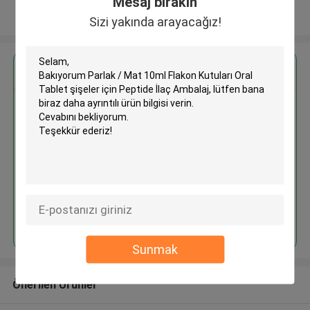
Mesaj bırakın
Daha fazla göster
Sizi yakında arayacağız!
En İyi Fiyatı Alın
Parlak / Mat 10ml Flakon
Kutuları Oral Tablet şişeler için
Peptide İlaç Ambalaj
Devam et
Sunmak
Önerilen Ürünler