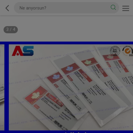
3
/
4