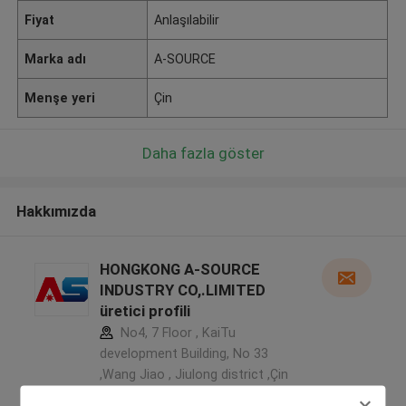
Fiyat
Anlaşılabilir
Marka adı
A-SOURCE
Menşe yeri
Çin
Daha fazla göster
Hakkımızda
HONGKONG A-SOURCE
INDUSTRY CO,.LIMITED
üretici profili
No4, 7 Floor , KaiTu
development Building, No 33
,Wang Jiao , Jiulong district ,Çin
5.0