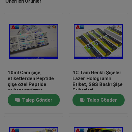
Önerilen Ürünler
10ml Cam şişe,
4C Tam Renkli Şişeler
etiketlerden Peptide
Lazer Hologramlı
şişe özel Peptide
Etiket, SGS Baskı Şişe
etiket yazdırma
Etiketleri
Ev
Talep Gönder
Talep Gönder
Ürünler
Hakkımızda