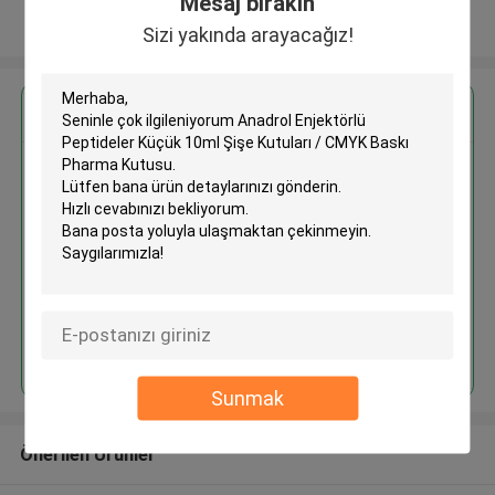
Mesaj bırakın
Daha fazla göster
Sizi yakında arayacağız!
En İyi Fiyatı Alın
Anadrol Enjektörlü Peptideler
Küçük 10ml Şişe Kutuları / CMYK
Baskı Pharma Kutusu
Devam et
Sunmak
Önerilen Ürünler