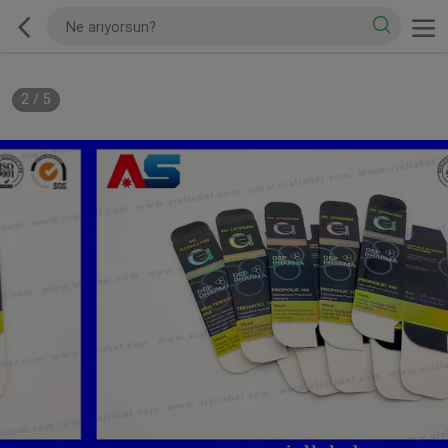
2
/
5