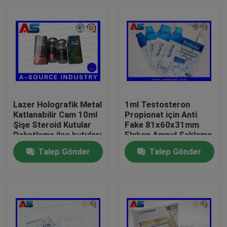
Lazer Holografik Metal
1ml Testosteron
Katlanabilir Cam 10ml
Propionat için Anti
Şişe Steroid Kutular
Fake 81x60x31mm
Paketleme ilaç kutuları
Flakon Ampul Saklama
etiket
Kutusu
Talep Gönder
Talep Gönder
Ev
Ürünler
Hakkımızda