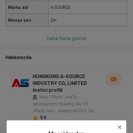
Marka adı
A-SOURCE
Menşe yeri
Çin
Daha fazla göster
Hakkımızda
HONGKONG A-SOURCE
INDUSTRY CO,.LIMITED
üretici profili
No4, 7 Floor , KaiTu
development Building, No 33
,Wang Jiao , Jiulong district ,Çin
5.0
Onaylı tedarikçi