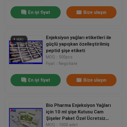
En iyi fiyat
Bize ulaşın
Enjeksiyon yağları etiketleri ile
güçlü yapışkan özelleştirilmiş
peptid şişe etiketi
MOQ：500pcs
Fiyat：Negotiate
En iyi fiyat
Bize ulaşın
Ev
Bio Pharma Enjeksiyon Yağları
Ürünler
için 10 ml şişe Kutusu Cam
Şişeler Paket Özel Ücretsiz
Tasarım Güvenli Nakliye
Hakkımızda
MOQ：1000 adet