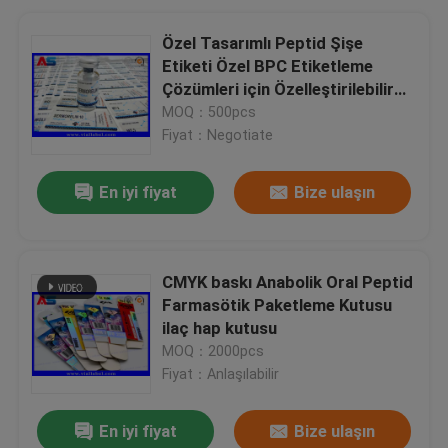
Özel Tasarımlı Peptid Şişe
Etiketi Özel BPC Etiketleme
Çözümleri için Özelleştirilebilir
Etiket Renkleri
MOQ：500pcs
Fiyat：Negotiate
En iyi fiyat
Bize ulaşın
CMYK baskı Anabolik Oral Peptid
Farmasötik Paketleme Kutusu
ilaç hap kutusu
MOQ：2000pcs
Fiyat：Anlaşılabilir
En iyi fiyat
Bize ulaşın