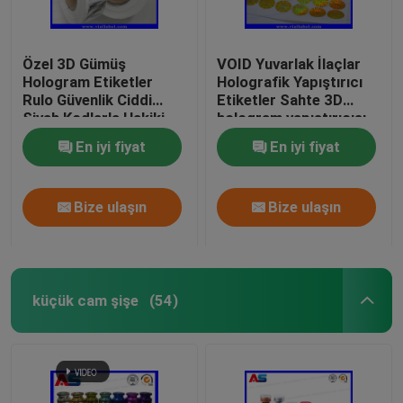
Özel 3D Gümüş
VOID Yuvarlak İlaçlar
Hologram Etiketler
Holografik Yapıştırıcı
Rulo Güvenlik Ciddi
Etiketler Sahte 3D
Siyah Kodlarla Hakiki
hologram yapıştırıcısı
holografik güvenlik
En iyi fiyat
En iyi fiyat
etiketleri
Bize ulaşın
Bize ulaşın
küçük cam şişe
(54)