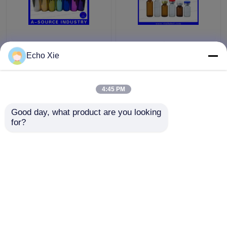
Renkli Küçük Cam
Eczane Yağları ve
şişeler Şişeler
Sıvıları Saklamak için
Echo Xie
Kabartma, 10ml Cam
Küçük Cam Flakon
Damlalık Şişeler
1ml/2ml/3ml/5ml /10ml
4:45 PM
En iyi fiyat
En iyi fiyat
Good day, what product are you looking 
for?
Bize ulaşın
Bize ulaşın
Daha fazla göster
Ana sayfa
Hakkımızda
Bize ulaşın
Desktop Site
Site Haritası
Privacy Policy