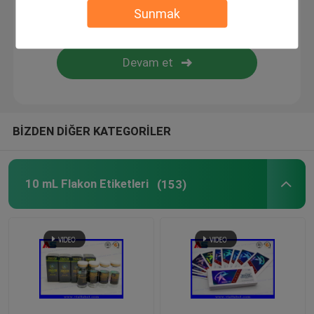
Sunmak
Özel Kozmetik Etiketleri
Farmasötik Cam Ampuller
hap şişe etiketi
BİZDEN DİĞER KATEGORİLER
Manuel Flakon kıvırıcı
10 mL Flakon Etiketleri
(153)
Özel Broşür Baskısı
Alışveriş Kağıt Torbası