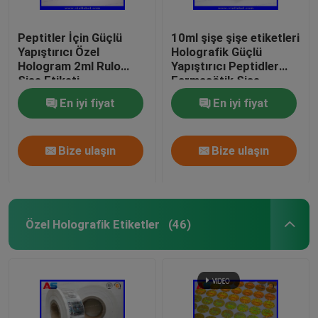
Peptitler İçin Güçlü
10ml şişe şişe etiketleri
Yapıştırıcı Özel
Holografik Güçlü
Hologram 2ml Rulo
Yapıştırıcı Peptidler
Şişe Etiketi
Farmasötik Şişe
Etiketleri 25x60mm
En iyi fiyat
En iyi fiyat
Bize ulaşın
Bize ulaşın
Özel Holografik Etiketler
(46)