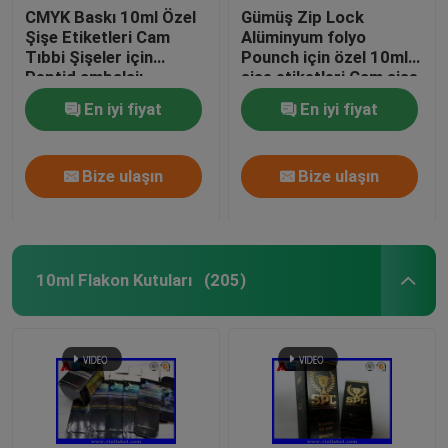
CMYK Baskı 10ml Özel
Gümüş Zip Lock
Şişe Etiketleri Cam
Alüminyum folyo
Tıbbi Şişeler için
Pounch için özel 10ml
Peptid ambalajı
şişe etiketleri Cam şişe
etiketleri baskı
En iyi fiyat
En iyi fiyat
Bize ulaşın
Bize ulaşın
10ml Flakon Kutuları
(205)