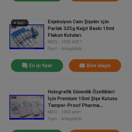
Enjeksiyon Cam Şişeler için
Parlak 325g Kağıt Baskı 10ml
Flakon Kutuları
MOQ：1000 ADET
Fiyat：Anlaşılabilir
En iyi fiyat
Bize ulaşın
Holografik Güvenlik Özellikleri
İçin Premium 10ml Şişe Kutusu
Tamper-Proof Pharma
Packaging -- ISO 9001 & FSC
MOQ：1000 adet
Sertifikalı, 12+ Yıl Küresel
Fiyat：Anlaşılabilir
İhracat Uzmanlığı