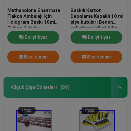
Methenolone Enanthate
Baskılı Karton
Flakon Ambalajı İçin
Depolama Kapaklı 10 ml
Hologram Baskı 10ml
şişe kutuları Beden
Flakon Kutuları
geliştirme jelleri Altın
folyo ambalaj Altın
En iyi fiyat
En iyi fiyat
folyo / hologram etkisi
Bize ulaşın
Bize ulaşın
Küçük Şişe Etiketleri
(89)