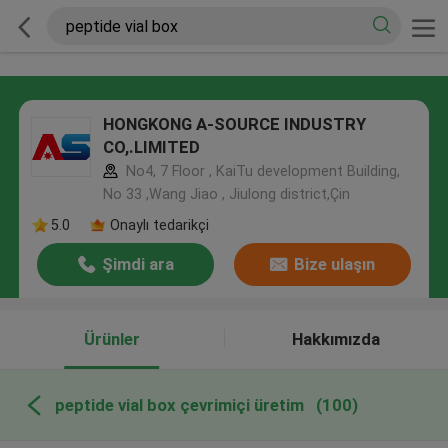
HONGKONG A-SOURCE INDUSTRY
CO,.LIMITED
No4, 7 Floor , KaiTu development Building,
No 33 ,Wang Jiao , Jiulong district,Çin
5.0
Onaylı tedarikçi
Şimdi ara
Bize ulaşın
Ürünler
Hakkımızda
peptide vial box çevrimiçi üretim
(100)