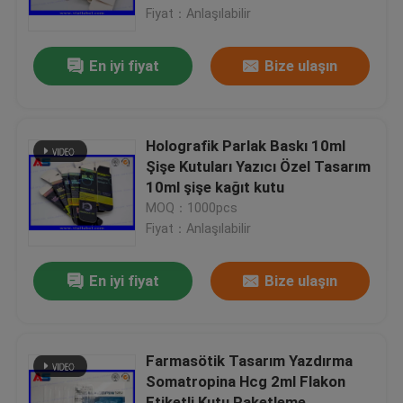
Fiyat：Anlaşılabilir
Fabrika turu
En iyi fiyat
Bize ulaşın
Kalite kontrol
Holografik Parlak Baskı 10ml
Bize Ulaşın
Şişe Kutuları Yazıcı Özel Tasarım
10ml şişe kağıt kutu
MOQ：1000pcs
Bir teklif isteği
Fiyat：Anlaşılabilir
10 mL Flakon Etiketleri
En iyi fiyat
Bize ulaşın
10ml Flakon Kutuları
Farmasötik Tasarım Yazdırma
Somatropina Hcg 2ml Flakon
Küçük Şişe Etiketleri
Etiketli Kutu Paketleme