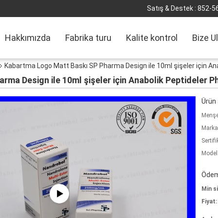
Satış & Destek :
852-5
Hakkımızda
Fabrika turu
Kalite kontrol
Bize U
Kabartma Logo Matt Baskı SP Pharma Design ile 10ml şişeler için An
ma Design ile 10ml şişeler için Anabolik Peptideler 
Ürün a
Menşe 
Marka
Sertifi
Model
Ödeme
Min si
Fiyat: