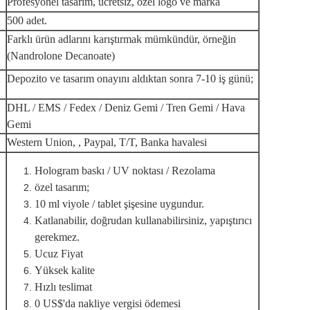
Profesyonel tasarım, ücretsiz, özel logo ve marka
500 adet.
Farklı ürün adlarını karıştırmak mümkündür, örneğin
(Nandrolone Decanoate)
Depozito ve tasarım onayını aldıktan sonra 7-10 iş günü;
DHL / EMS / Fedex / Deniz Gemi / Tren Gemi / Hava
Gemi
Western Union, , Paypal, T/T, Banka havalesi
Hologram baskı / UV noktası / Rezolama
özel tasarım;
10 ml viyole / tablet şişesine uygundur.
Katlanabilir, doğrudan kullanabilirsiniz, yapıştırıcı
gerekmez.
Ucuz Fiyat
Yüksek kalite
Hızlı teslimat
0 US$'da nakliye vergisi ödemesi