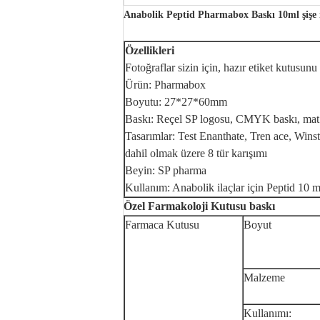
Anabolik Peptid Pharmabox Baskı 10ml şişe
Özellikleri
Fotoğraflar sizin için, hazır etiket kutusun
Ürün: Pharmabox
Boyutu: 27*27*60mm
Baskı: Reçel SP logosu, CMYK baskı, mat 
Tasarımlar: Test Enanthate, Tren ace, Wins
dahil olmak üzere 8 tür karışımı
Beyin: SP pharma
Kullanım: Anabolik ilaçlar için Peptid 10 m
Özel Farmakoloji Kutusu baskı
Farmaca Kutusu
Boyut
Malzeme
Kullanımı: