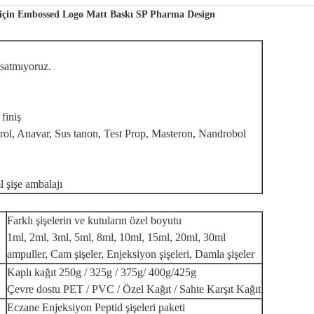
 için Embossed Logo Matt Baskı SP Pharma Design
u satmıyoruz.
finiş
trol, Anavar, Sus tanon, Test Prop, Masteron, Nandrobol
l şişe ambalajı
Farklı şişelerin ve kutuların özel boyutu
1ml, 2ml, 3ml, 5ml, 8ml, 10ml, 15ml, 20ml, 30ml
ampuller, Cam şişeler, Enjeksiyon şişeleri, Damla şişeler
Kaplı kağıt 250g / 325g / 375g/ 400g/425g
Çevre dostu PET / PVC / Özel Kağıt / Sahte Karşıt Kağıt
Eczane Enjeksiyon Peptid şişeleri paketi