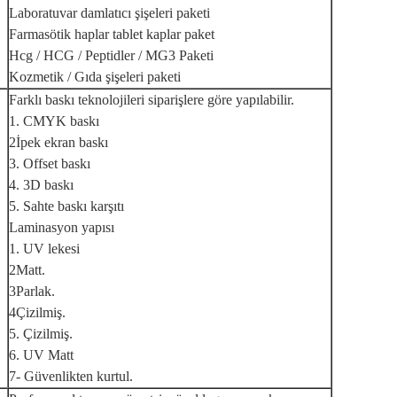
Laboratuvar damlatıcı şişeleri paketi
Farmasötik haplar tablet kaplar paket
Hcg / HCG / Peptidler / MG3 Paketi
Kozmetik / Gıda şişeleri paketi
Farklı baskı teknolojileri siparişlere göre yapılabilir.
1. CMYK baskı
2İpek ekran baskı
3. Offset baskı
4. 3D baskı
5. Sahte baskı karşıtı
Laminasyon yapısı
1. UV lekesi
2Matt.
3Parlak.
4Çizilmiş.
5. Çizilmiş.
6. UV Matt
7- Güvenlikten kurtul.