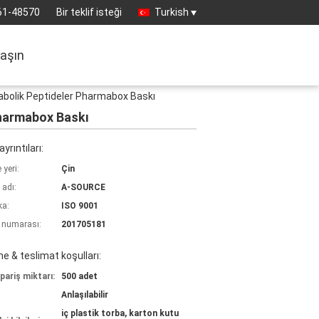
61-48570
Bir teklif isteği
Turkish
laşın
abolik Peptideler Pharmabox Baskı
Pharmabox Baskı
yrıntıları:
yeri:
Çin
 adı:
A-SOURCE
ka:
ISO 9001
 numarası:
201705181
 & teslimat koşulları:
pariş miktarı:
500 adet
Anlaşılabilir
iç plastik torba, karton kutu