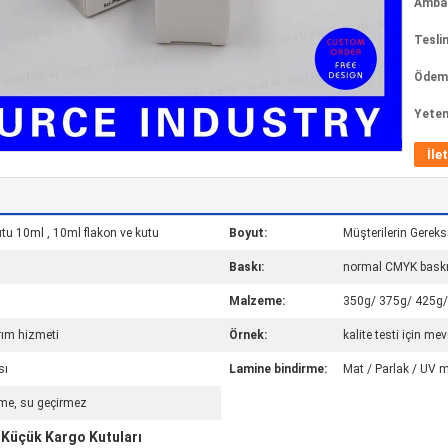
Ambala
Tesli
Ödeme
Yeten
İle
tu 10ml , 10ml flakon ve kutu
Boyut:
Müşterilerin Gereks
Baskı:
normal CMYK bask
Malzeme:
350g/ 375g/ 425g/
rım hizmeti
Örnek:
kalite testi için mev
sı
Lamine bindirme:
Mat / Parlak / UV m
me, su geçirmez
Küçük Kargo Kutuları
,