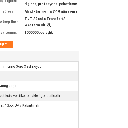
j bilgileri:
dışında, profesyonel paketleme
m süresi:
Alındıktan sonra 7-10 gün sonra
T / T / Banka Transferi /
 koşulları:
Westerm Birliği,
ek temini:
1000000pcs aylık
tişim
inimlerine Göre Özel Boyut
ı
400g kağıt
cut kutu ve etiket örnekleri gönderilebilir
at / Spot UV / Kabartmalı