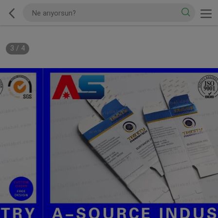
3
/
4