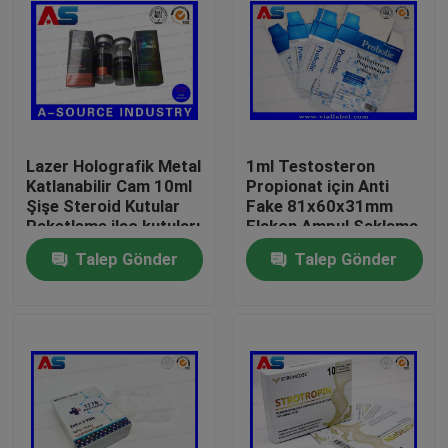
Lazer Holografik Metal
1ml Testosteron
Katlanabilir Cam 10ml
Propionat için Anti
Şişe Steroid Kutular
Fake 81x60x31mm
Paketleme ilaç kutuları
Flakon Ampul Saklama
etiket
Kutusu
Talep Gönder
Talep Gönder
Ev
Ürünler
Hakkımızda