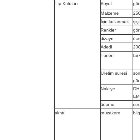
Tıp Kutuları
Boyut
gö
Malzeme
250
İçin kullanmak
şiş
Renkler
gö
dizayn
ücr
Adedi
20
Türleri
far
Üretim süresi
son
gün
Nakliye
DHL
EMS
ödeme
ser
alıntı
müzakere
bil