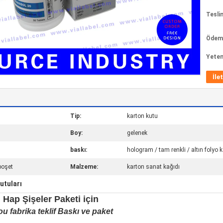
Tesli
Ödeme
Yeten
İle
Tip:
karton kutu
Boy:
gelenek
baskı:
hologram / tam renkli / altın folyo
 poşet
Malzeme:
karton sanat kağıdı
utuları
 Hap Şişeler Paketi için
u fabrika teklif Baskı ve paket