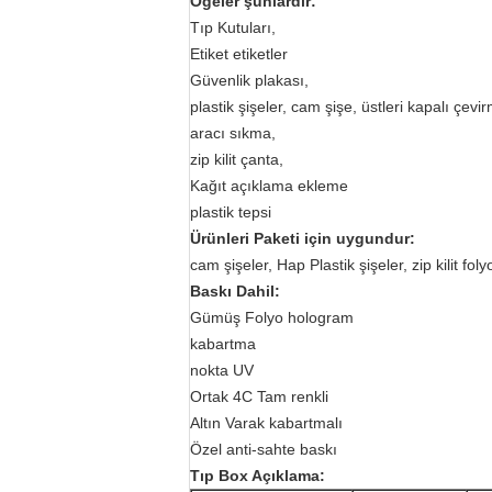
Öğeler şunlardır:
Tıp Kutuları,
Etiket etiketler
Güvenlik plakası,
plastik şişeler, cam şişe, üstleri kapalı çevi
aracı sıkma,
zip kilit çanta,
Kağıt açıklama ekleme
plastik tepsi
Ürünleri Paketi için uygundur:
cam şişeler, Hap Plastik şişeler, zip kilit fo
Baskı Dahil:
Gümüş Folyo hologram
kabartma
nokta UV
Ortak 4C Tam renkli
Altın Varak kabartmalı
Özel anti-sahte baskı
Tıp Box Açıklama: