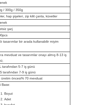
renek
g / 300g / 350g
eler, hap şişeleri, zip kilit çanta, küvetler
renek
etsiz şarj
00pcs
klı tasarımlar bir arada kullanabilir miyim
ra mevduat ve tasarımlar onayı almış 8-13 iş
ü;
 tarafından 5-7 iş günü
 tarafından 7-9 iş günü
i üretim öncesi% 70 mevduat
gi Base:
Boyut
Adet
hurufat