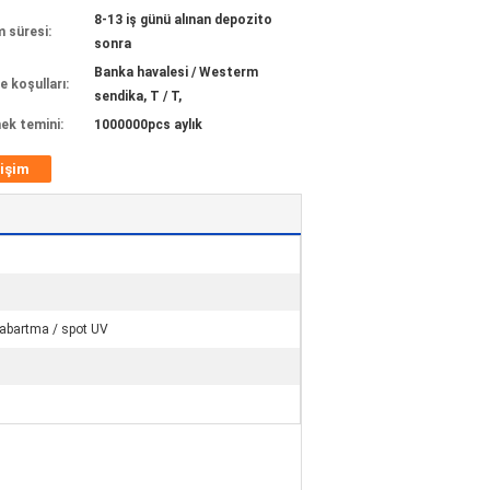
8-13 iş günü alınan depozito
m süresi:
sonra
Banka havalesi / Westerm
 koşulları:
sendika, T / T,
ek temini:
1000000pcs aylık
tişim
 kabartma / spot UV