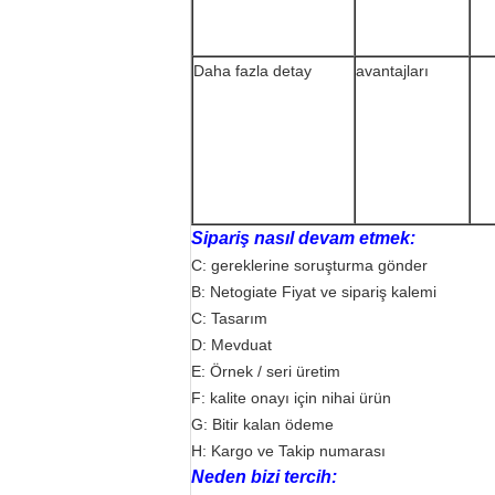
Daha fazla detay
avantajları
Sipariş nasıl devam etmek:
C: gereklerine soruşturma gönder
B: Netogiate Fiyat ve sipariş kalemi
C: Tasarım
D: Mevduat
E: Örnek / seri üretim
F: kalite onayı için nihai ürün
G: Bitir kalan ödeme
H: Kargo ve Takip numarası
Neden bizi tercih: