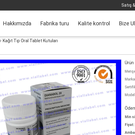
Satış &
Hakkımızda
Fabrika turu
Kalite kontrol
Bize U
Kağıt Tıp Oral Tablet Kutuları
Ürün a
Menşe 
Marka
Sertifi
Model
Ödeme
Min si
Fiyat:
Ambala