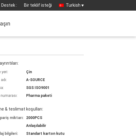
 Destek :
Bir teklif isteği
Turkish
laşın
yrıntıları:
yeri:
Çin
 adı:
A-SOURCE
ka:
SGS ISO9001
 numarası:
Pharma paketi
 & teslimat koşulları:
pariş miktarı:
2000PCS
Anlaşılabilir
j bilgileri:
Standart karton kutu