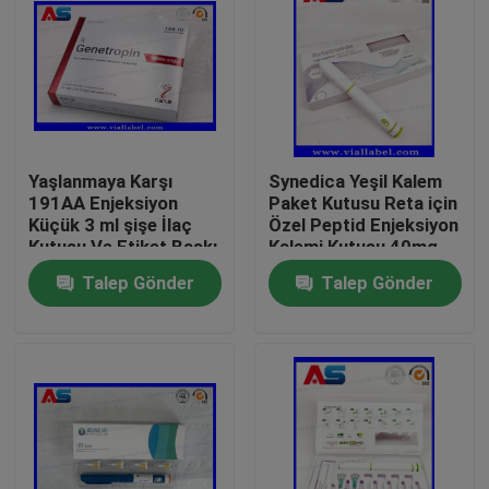
Yaşlanmaya Karşı
Synedica Yeşil Kalem
191AA Enjeksiyon
Paket Kutusu Reta için
Küçük 3 ml şişe İlaç
Özel Peptid Enjeksiyon
Kutusu Ve Etiket Baskı
Kalemi Kutusu 40mg
Genetropin
Peptid Enjeksiyon
Talep Gönder
Talep Gönder
Kalemi, Synedica
Enjeksiyon Kalemi
Ev
Ürünler
Hakkımızda