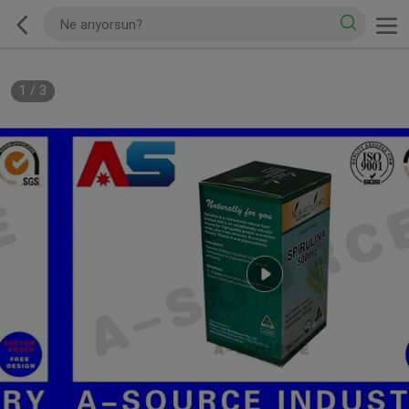
1
/
3