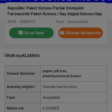
Kapsüller Paket Kutusu Parlak Dönüşüm
Farmasötik Paket Kutusu / İlaç Kağıdı Kutusu Hap
Şişesi İçin
MOQ：2000PCS
Fiyat：Anlaşılabilir
En iyi fiyat
Bizimle iletişim kur
ÜRüN AçıKLAMASı
paper pill box
,
Önemli Noktalar:
pharmaceutical boxes
Ambalaj bilgileri
Standart karton kutu
Fiyat
Anlaşılabilir
Marka adı
A-SOURCE