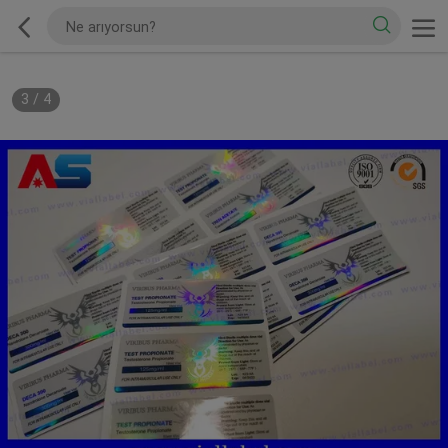
3
/
4