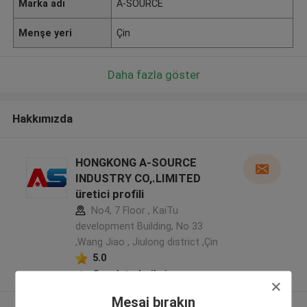
Marka adı
A-SOURCE
Menşe yeri
Çin
Daha fazla göster
Hakkımızda
HONGKONG A-SOURCE
INDUSTRY CO,.LIMITED
üretici profili
No4, 7 Floor , KaiTu
development Building, No 33
,Wang Jiao , Jiulong district ,Çin
5.0
Onaylı tedarikçi
Mesaj bırakın