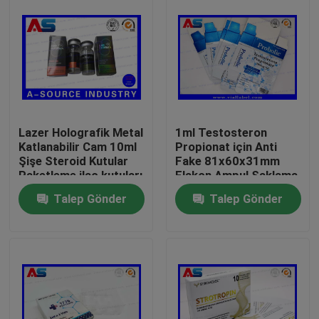
Lazer Holografik Metal
1ml Testosteron
Katlanabilir Cam 10ml
Propionat için Anti
Şişe Steroid Kutular
Fake 81x60x31mm
Paketleme ilaç kutuları
Flakon Ampul Saklama
etiket
Kutusu
Talep Gönder
Talep Gönder
Ev
Ürünler
Hakkımızda