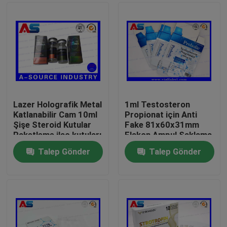
Lazer Holografik Metal
1ml Testosteron
Katlanabilir Cam 10ml
Propionat için Anti
Şişe Steroid Kutular
Fake 81x60x31mm
Paketleme ilaç kutuları
Flakon Ampul Saklama
etiket
Kutusu
Talep Gönder
Talep Gönder
Ev
Ürünler
Hakkımızda