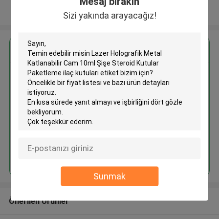
Mesaj bırakın
Daha fazla göster
Sizi yakında arayacağız!
En İyi Fiyatı Alın
Lazer Holografik Metal
Katlanabilir Cam 10ml Şişe
Steroid Kutular Paketleme ilaç
kutuları etiket
Devam et
Sunmak
Önerilen Ürünler