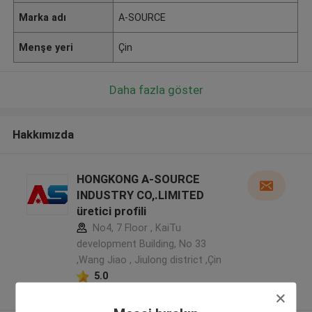
Marka adı
A-SOURCE
Menşe yeri
Çin
Daha fazla göster
Hakkımızda
HONGKONG A-SOURCE
INDUSTRY CO,.LIMITED
üretici profili
No4, 7 Floor , KaiTu
development Building, No 33
,Wang Jiao , Jiulong district ,Çin
5.0
Onaylı tedarikçi