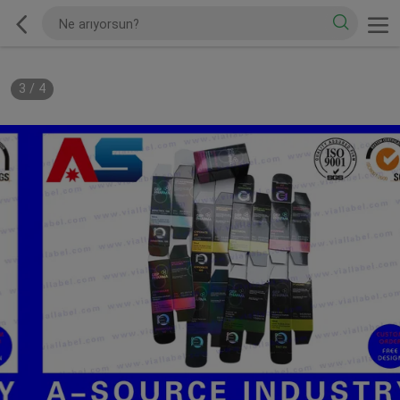
3
/
4