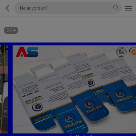
3
/
4