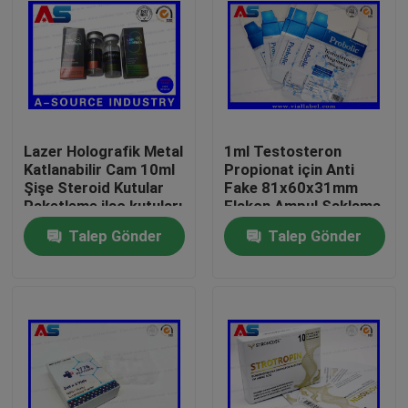
Lazer Holografik Metal
1ml Testosteron
Katlanabilir Cam 10ml
Propionat için Anti
Şişe Steroid Kutular
Fake 81x60x31mm
Paketleme ilaç kutuları
Flakon Ampul Saklama
etiket
Kutusu
Talep Gönder
Talep Gönder
Ev
Ürünler
Hakkımızda