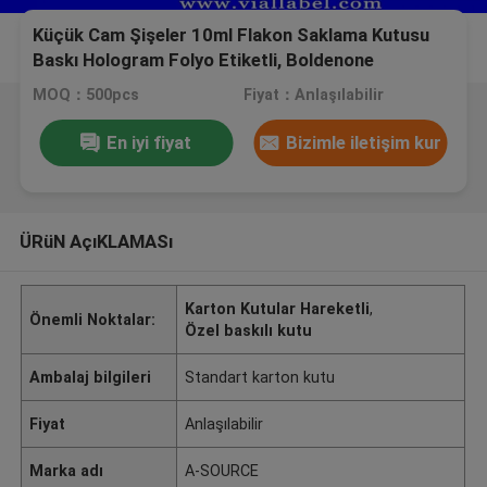
Küçük Cam Şişeler 10ml Flakon Saklama Kutusu
Baskı Hologram Folyo Etiketli, Boldenone
Undecenoate
MOQ：500pcs
Fiyat：Anlaşılabilir
En iyi fiyat
Bizimle iletişim kur
ÜRüN AçıKLAMASı
Karton Kutular Hareketli
,
Önemli Noktalar:
Özel baskılı kutu
Ambalaj bilgileri
Standart karton kutu
Fiyat
Anlaşılabilir
Marka adı
A-SOURCE