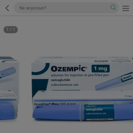
1
/
1