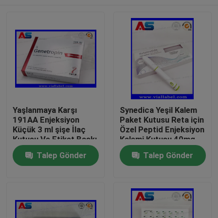
Yaşlanmaya Karşı
Synedica Yeşil Kalem
191AA Enjeksiyon
Paket Kutusu Reta için
Küçük 3 ml şişe İlaç
Özel Peptid Enjeksiyon
Kutusu Ve Etiket Baskı
Kalemi Kutusu 40mg
Genetropin
Peptid Enjeksiyon
Ev
Talep Gönder
Talep Gönder
Kalemi, Synedica
Enjeksiyon Kalemi
Ürünler
Hakkımızda