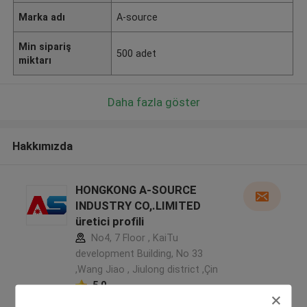
Marka adı
A-source
Min sipariş
500 adet
miktarı
Daha fazla göster
Hakkımızda
HONGKONG A-SOURCE
INDUSTRY CO,.LIMITED
üretici profili
No4, 7 Floor , KaiTu
development Building, No 33
,Wang Jiao , Jiulong district ,Çin
5.0
Onaylı tedarikçi