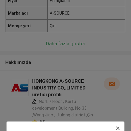
Fiyat
Anlaşılabilir
Marka adı
A-SOURCE
Menşe yeri
Çin
Daha fazla göster
Hakkımızda
HONGKONG A-SOURCE
INDUSTRY CO,.LIMITED
üretici profili
No4, 7 Floor , KaiTu
development Building, No 33
,Wang Jiao , Jiulong district ,Çin
5.0
Onaylı tedarikçi