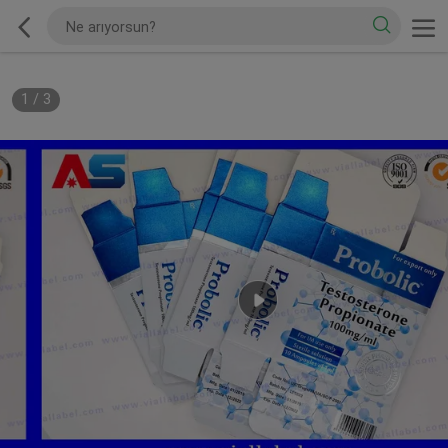
1
/
3