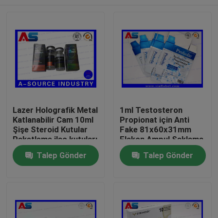
Lazer Holografik Metal
1ml Testosteron
Katlanabilir Cam 10ml
Propionat için Anti
Şişe Steroid Kutular
Fake 81x60x31mm
Paketleme ilaç kutuları
Flakon Ampul Saklama
etiket
Kutusu
Ev
Talep Gönder
Talep Gönder
Ürünler
Hakkımızda