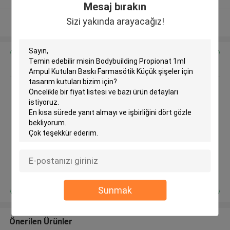
Mesaj bırakın
Sizi yakında arayacağız!
Daha fazla göster
En İyi Fiyatı Alın
Bodybuilding Propionat 1ml
Ampul Kutuları Baskı Farmasötik
Küçük şişeler için tasarım
kutuları
Devam et
Sunmak
Önerilen Ürünler