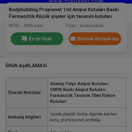
Bodybuilding Propionat 1ml Ampul Kutuları Baskı
Farmasötik Küçük şişeler için tasarım kutuları
MOQ：2000 adet
Fiyat：Anlaşılabilir
En iyi fiyat
Bizimle iletişim kur
ÜRüN AçıKLAMASı
Gümüş Folyo Ampul Kutuları
,
CMYK Baskı Ampul Kutuları
,
Önemli Noktalar:
Farmasötik Tasarım 10ml Flakon
Kutuları
İçinde plastik torba, dışında karton
Ambalaj bilgileri
kutu, profesyonel ambalaj