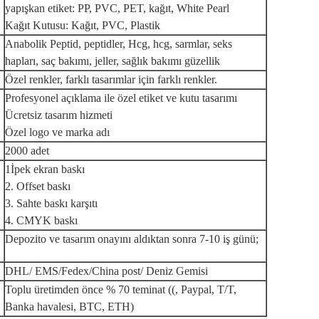
yapışkan etiket: PP, PVC, PET, kağıt, White Pearl
Kağıt Kutusu: Kağıt, PVC, Plastik
Anabolik Peptid, peptidler, Hcg, hcg, sarmlar, seks
hapları, saç bakımı, jeller, sağlık bakımı güzellik
Özel renkler, farklı tasarımlar için farklı renkler.
Profesyonel açıklama ile özel etiket ve kutu tasarımı
Ücretsiz tasarım hizmeti
Özel logo ve marka adı
2000 adet
1İpek ekran baskı
2. Offset baskı
3. Sahte baskı karşıtı
4. CMYK baskı
Depozito ve tasarım onayını aldıktan sonra 7-10 iş günü;
DHL/ EMS/Fedex/China post/ Deniz Gemisi
Toplu üretimden önce % 70 teminat ((, Paypal, T/T,
Banka havalesi, BTC, ETH)