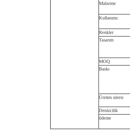
Malzeme
Kullanımı:
Renkler
Tasarım
MOQ
Baskı
Üretim süresi
Denizcilik
ödeme