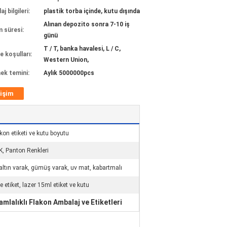
j bilgileri:
plastik torba içinde, kutu dışında
Alınan depozito sonra 7-10 iş
m süresi:
günü
T / T, banka havalesi, L / C,
 koşulları:
Western Union,
ek temini:
Aylık 5000000pcs
tişim
akon etiketi ve kutu boyutu
K, Panton Renkleri
altın varak, gümüş varak, uv mat, kabartmalı
 etiket, lazer 15ml etiket ve kutu
mlalıklı Flakon Ambalaj ve Etiketleri