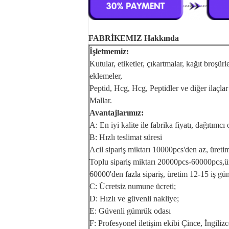
FABRİKEMIZ Hakkında
İşletmemiz:
Kutular, etiketler, çıkartmalar, kağıt broşür
eklemeler,
Peptid, Hcg, Hcg, Peptidler ve diğer ilaçlar 
Mallar.
Avantajlarımız:
A: En iyi kalite ile fabrika fiyatı, dağıtım
B: Hızlı teslimat süresi
Acil sipariş miktarı 10000pcs'den az, üretim
Toplu sipariş miktarı 20000pcs-60000pcs,ür
60000'den fazla sipariş, üretim 12-15 iş gün
C: Ücretsiz numune ücreti;
D: Hızlı ve güvenli nakliye;
E: Güvenli gümrük odası
F: Profesyonel iletişim ekibi Çince, İngiliz