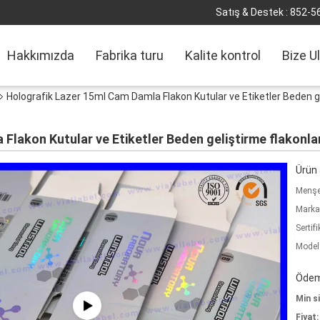
Satış & Destek :
852-5
Hakkımızda
Fabrika turu
Kalite kontrol
Bize U
Holografik Lazer 15ml Cam Damla Flakon Kutular ve Etiketler Beden ge
lakon Kutular ve Etiketler Beden geliştirme flakonları
Ürün a
Menşe 
Marka
Sertifi
Model
Ödeme
Min si
Fiyat: