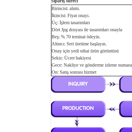
Sipariş süreci
Birincisi: alıntı.
İkincisi: Fiyat onayı.
Üç: İşlem tasarımları
Dört Jpg dosyası ile tasarımları onayla
Beş: % 70 teminat ödeyin.
Altıncı: Seri üretime başlayın.
Onay için yedi nihai ürün görüntüsü
Sekiz: Ücret bakiyesi
Gece: Nakliye ve gönderme izleme numara
On: Satış sonrası hizmet