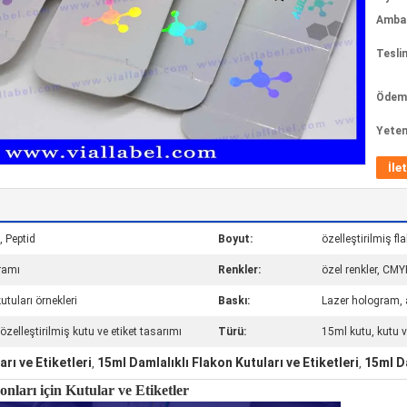
Ambala
Tesli
Ödeme
Yeten
İle
 , Peptid
Boyut:
özelleştirilmiş fl
ramı
Renkler:
özel renkler, CMY
kutuları örnekleri
Baskı:
Lazer hologram, 
özelleştirilmiş kutu ve etiket tasarımı
Türü:
15ml kutu, kutu ve
rı ve Etiketleri
15ml Damlalıklı Flakon Kutuları ve Etiketleri
15ml Da
,
,
ları için Kutular ve Etiketler