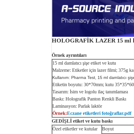
HOLOGRAFİK LAZER 15 ml kutul
Örnek ayrıntıları
15 ml damlatıcı şişe etiket ve kutu
Malzeme: Etiketler için lazer filmi; 375g k
Kullanım: Pharma Test, 15 ml damlatıcı şiş
Etiketin boyutu: 30*70mm; kutu 35*35*
Tasarım: İsim ve logolu ilaç tanımlaması
Baskı: Holografik Panton Renkli Baskı
Laminasyon: Parlak laktör
Örnek:
Eczane etiketleri fotoğraflar.pdf
GEDİŞLİ etiket ve kutu baskı
Özel etiketler ve kutular
Boyut