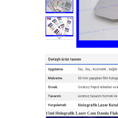
Detaylı ürün tanımı
Uygulama:
İlaç , İlaç , Kozmetik , Sağlık
Malzeme:
50 mm yapışkan film holog
Örnek:
Ücretsiz Peptid etiketleri ve 
Tasarım:
ücretsiz tasarım hizmeti ile 
Holografik Lazer Kutula
Vurgulamak:
15ml Holografik Lazer Cam Damla Flakon