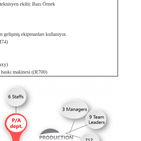
teknisyen ekibi; Bazı Örnek
n gelişmiş ekipmanları kullanıyor.
M74)
axy)
 baskı makinesi ((R700)