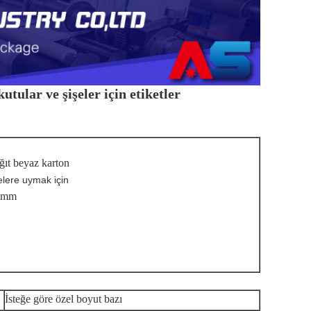
ar ve şişeler için etiketler
ağıt beyaz karton
elere uymak için
60mm
İsteğe göre özel boyut bazı