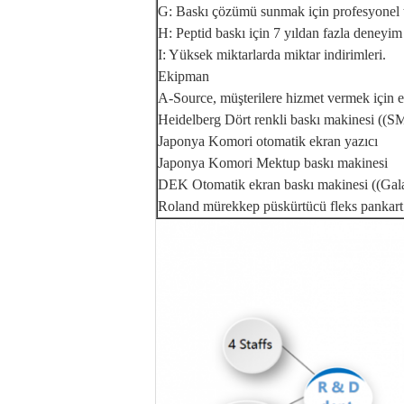
G: Baskı çözümü sunmak için profesyonel 
H: Peptid baskı için 7 yıldan fazla deneyim
I: Yüksek miktarlarda miktar indirimleri.
Ekipman
A-Source, müşterilere hizmet vermek için e
Heidelberg Dört renkli baskı makinesi ((S
Japonya Komori otomatik ekran yazıcı
Japonya Komori Mektup baskı makinesi
DEK Otomatik ekran baskı makinesi ((Gal
Roland mürekkep püskürtücü fleks pankart