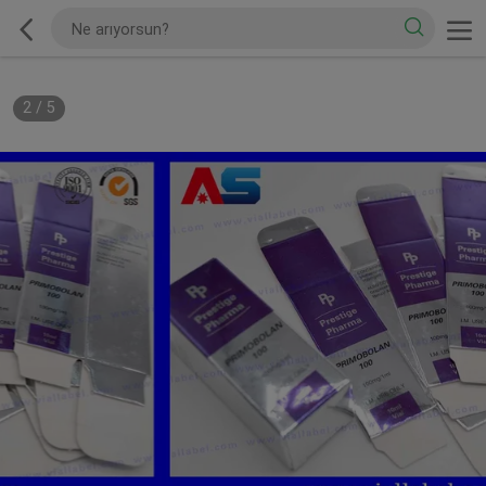
2
/
5