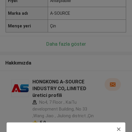
Fiyat
Anlaşılabilir
Marka adı
A-SOURCE
Menşe yeri
Çin
Daha fazla göster
Hakkımızda
HONGKONG A-SOURCE
INDUSTRY CO,.LIMITED
üretici profili
No4, 7 Floor , KaiTu
development Building, No 33
,Wang Jiao , Jiulong district ,Çin
5.0
Onaylı tedarikçi