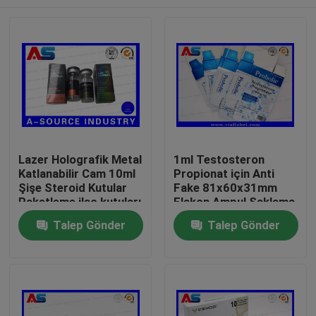
Lazer Holografik Metal
1ml Testosteron
Katlanabilir Cam 10ml
Propionat için Anti
Şişe Steroid Kutular
Fake 81x60x31mm
Paketleme ilaç kutuları
Flakon Ampul Saklama
etiket
Kutusu
Ev
Talep Gönder
Talep Gönder
Ürünler
Hakkımızda